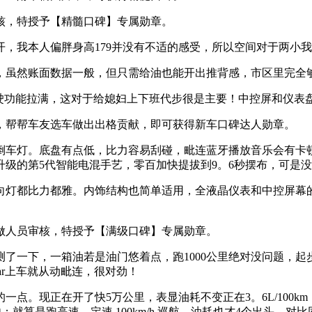
核，特授予【精髓口碑】专属勋章。
我本人偏胖身高179并没有不适的感受，所以空间对于两小我
虽然账面数据一般，但只需给油也能开出推背感，市区里完全
驾驶功能拉满，这对于给媳妇上下班代步很是主要！中控屏和仪表
帮帮车友选车做出出格贡献，即可获得新车口碑达人勋章。
车灯。底盘有点低，比力容易刮碰，毗连蓝牙播放音乐会有卡顿
级的第5代智能电混手艺，零百加快提拔到9。6秒摆布，可是
灯都比力都雅。内饰结构也简单适用，全液晶仪表和中控屏幕的
做人员审核，特授予【满级口碑】专属勋章。
了一下，一箱油若是油门悠着点，跑1000公里绝对没问题，起
ar上车就从动毗连，很对劲！
。现正在开了快5万公里，表显油耗不变正在3。6L/100k
；就算是跑高速，定速 100km/h 巡航，油耗也才4个出头。