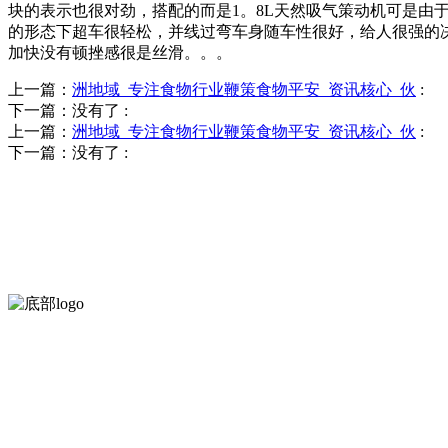
块的表示也很对劲，搭配的而是1。8L天然吸气策动机可是
的形态下超车很轻松，并线过弯车身随车性很好，给人很强的
加快没有顿挫感很是丝滑。。。
上一篇：
洲地域_专注食物行业鞭策食物平安_资讯核心_伙
:
下一篇：没有了
:
上一篇：
洲地域_专注食物行业鞭策食物平安_资讯核心_伙
:
下一篇：没有了
:
河北J9集团(china)官网食品有限公司创建于1991年，是经省级
等。
服务支持