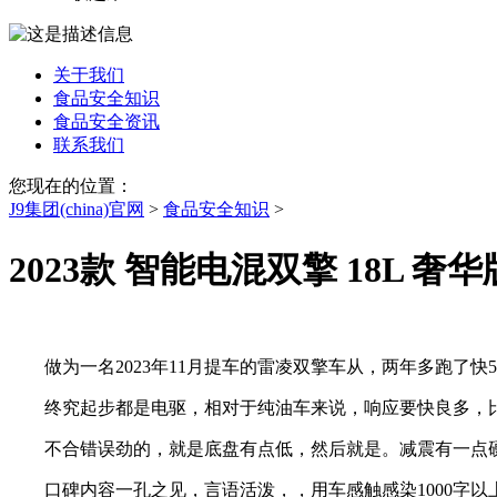
关于我们
食品安全知识
食品安全资讯
联系我们
您现在的位置：
J9集团(china)官网
>
食品安全知识
>
2023款 智能电混双擎 18L 奢
做为一名2023年11月提车的雷凌双擎车从，两年多跑了快
终究起步都是电驱，相对于纯油车来说，响应要快良多，比
不合错误劲的，就是底盘有点低，然后就是。减震有一点硬。
口碑内容一孔之见，言语活泼，，用车感触感染1000字以