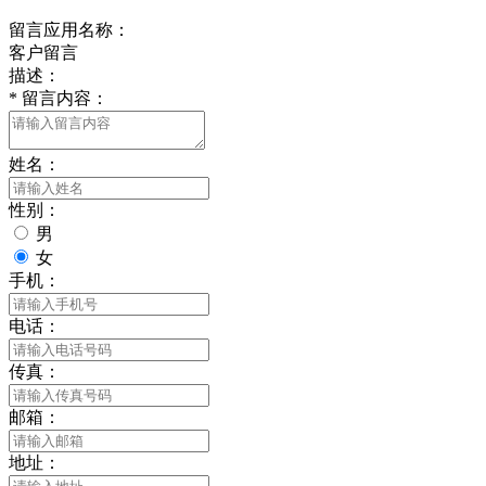
留言应用名称：
客户留言
描述：
*
留言内容：
姓名：
性别：
男
女
手机：
电话：
传真：
邮箱：
地址：