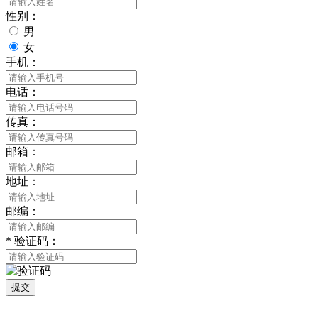
性别：
男
女
手机：
电话：
传真：
邮箱：
地址：
邮编：
*
验证码：
提交