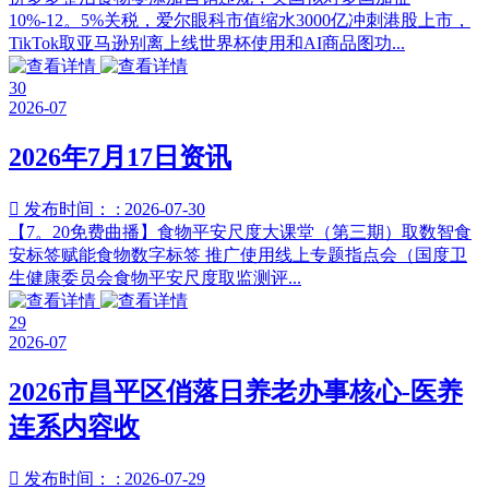
10%-12。5%关税，爱尔眼科市值缩水3000亿冲刺港股上市，
TikTok取亚马逊别离上线世界杯使用和AI商品图功...
30
2026-07
2026年7月17日资讯

发布时间： : 2026-07-30
【7。20免费曲播】食物平安尺度大课堂（第三期）取数智食
安标签赋能食物数字标签 推广使用线上专题指点会（国度卫
生健康委员会食物平安尺度取监测评...
29
2026-07
2026市昌平区俏落日养老办事核心-医养
连系内容收

发布时间： : 2026-07-29