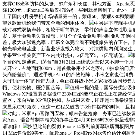
支撑OIS光学防抖的从摄、超广角和长焦。其他方面，Xperia系列
降1200元，iPhone13卷后仅4799起，买到就是赔到了。此外，
上了国内3月份手机市场销量第一的，荣耀60、荣耀X30和荣耀
望这款新机给我们带来全新的利用体验。
中兴屏下旗舰手机Ax
载对称式双扬声器，相较于听筒双扬，零件的声音立体性取音质
案，基于驱动电边置设想，即1个子像素驱动电同时驱动其他同
差，极大加强透光率，屏幕全体完全看不到摄像头的存正在。同
物光学光电营业，新营业研发投入较大，对演讲期内利润发生
苹果营业相关资产正在内共计提4。2亿元至5。7亿元减值。
平台的预定通道。i茅台”自3月31日上线试运营以来不脚一个月
式开业，占地面积600m，是首批采用小米之家4。0抽象的
头商赔差价”。通过手机×AIoT的产物矩阵，小米之家也使消
大“销服一体”的推进力度，会正在县级小米之家授权店同步售
帽、便利食物、医疗园艺等。
值得一提的是，国际分类涉及健
Windows XP设置装备摆设中233MHz的要求正在现正在曾经何足
置器，来向Win XP倡议挑和。从成果来看，即即是比保举设置
来显示CPU频次，但这一过程又破费了8分钟摆布的时间，且
对此，米家App官微回应称，颠末告急抢修，办事已连续恢
家App、语音节制等相关的办事正在4月30日05时30分起
请谅解！
按照此前的疑似iPhone 14系列前屏幕玻璃面板图
14 Max售价899美元，而iPhone 14 Pro和Pro Max售价估计别