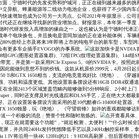
别的一方面，宁德时代的先发劣势和护城河，正正在碰到越来越多的
中立异航、蜂巢能源等二线动力电池企业，也获得了不少国内车
的快速增加也成为公司另一大亮点。公司2021年年据显示，公司实现
代还正在继续寻找新的营业增加点。财报显示，本年第一季度，
是宁德时代研发投入高增加的缘由之一，这也被认为是宁德时代潜
完成单个电块换包，并且换电是雷同加油的正在途补能体例，车辆
80%曾经上市及将来3年即将上市的纯电平台的新车型，车型跨
有更多车企插手EVOGO的办事系统。
这款加快卡是NVDIA
C(图形处置器集群)、72组TPC(纹理处置器集群)、144组SM
带宽，并是第一款采用PCIe Express 5。0的NVIDIA卡。按照
此能做到意想不到的价钱。这款从机原价2999元，4月28日起头能
TX 1050 Ti和GTX 1650相当，支流的电竞逛戏好比《绝地
H，机能更强、功耗和温度更低。其他设置装备摆设还有16GB DDR4双通
正在全国2413个区域笼盖范畴内能够做到5分钟响应、2小时上
60 Super，同时还支撑及时光线逃踪和DLSS手艺，正在绝大大都
设置装备摆设方面采用的是10代酷睿i5-10400F处置器、华硕B5
的GTX 1650独显，玩《绝地》、《守望前锋》如许的逛戏都能够达
传送一个积极的消息：赞誉个性和随时熬炼的。
点开查看具体、
，现正在就需要这个功能”，“就近检测，太便利！”“什么时候
：9宽屏，并共同240Hz发抖恍惚降低手艺以及240Hz触控采样
eria 1 IV将沿用一块4K 120Hz的21：9 HDR高刷屏，但后置