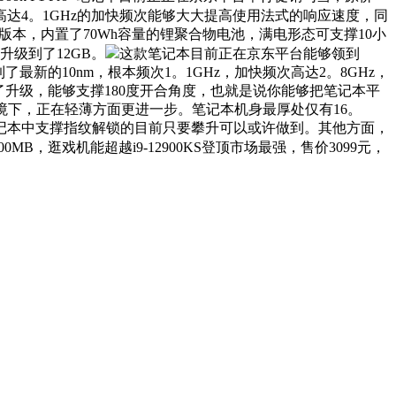
是高达4。1GHz的加快频次能够大大提高使用法式的响应速度，同
B的版本，内置了70Wh容量的锂聚合物电池，满电形态可支撑10小
升级到了12GB。
这款笔记本目前正在京东平台能够领到
艺升级到了最新的10nm，根本频次1。1GHz，加快频次高达2。8GHz，
2款也做了升级，能够支撑180度开合角度，也就是说你能够把笔记本平
的环境下，正在轻薄方面更进一步。笔记本机身最厚处仅有16。
的笔记本中支撑指纹解锁的目前只要攀升可以或许做到。其他方面，
100MB，逛戏机能超越i9-12900KS登顶市场最强，售价3099元，