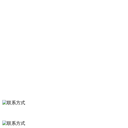
河北J9集团(china)官网食品有限公司创建于1991年，是经省级
等。
服务支持
关于我们
食品安全知识
食品安全资讯
联系我们
联系方式
河北省保定市徐水县崔庄镇吴庄村