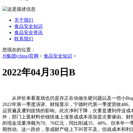
关于我们
食品安全知识
食品安全资讯
联系我们
您现在的位置：
J9集团(china)官网
>
食品安全知识
>
2022年04月30日B
从评价来看逛戏也仍是存正在动做生硬问题以及一些小Bug
2022年第一季度演讲。财报显示，宁德时代第一季度营收486
运营遍及遭到疫情的影响。此次净利下降，次要是遭到停业成本
外，部门上逛材料价钱快速上涨形成成本添加是次要缘由。财
的现金流量净额为70。76亿元，同比削减35。48%。但本年
期扰动。这一跌价，形成财产链上下叫苦不及。但就成本和利润