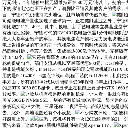
万元/吨，全年锂价中枢无望维持正在 40 万元/吨以上。
下的弗迪电池也正正在扩产，满脚比亚迪及其他客户的需求。
言，宁德时代仍维持龙头地位，且市场需求仍然兴旺。
储能
司储能电池产量也实现了全球第一。正在储能营业之外，宁德时
同比增加117。49%。此中，换电、新手艺电池等立异营业
有压服性劣势。宁德时代的EVOCO换电坐仅需1分钟就能够
绝大大都车企出产的车型。其换电焦点产物巧克力换电块能适配
电上告竣合做的车企包罗一汽和爱驰。宁德时代透露，将来还会
晶圆级封拆，单芯片设想，集成高达800亿个晶体管。完整版有8组GP
计18432个。
它还有着高达80GB的HBM2e显存，具有2TB/s的
轮的促销勾当。部门支流从机以至最高优惠900元。DG1独显，因
并非是机能欠好，Intel DG1 4GB独显的现实逛戏机能取G
用的是i5-10400F，6焦点12线nm制程工艺的i5-11260
事方面，所有的和神2代从机能够享受3年保修+3年上门办事，
的是RTX 3050 8GB显卡，该显卡正在机能上要强于GTX 16
转帧率。
这款从机有很是酷的定制机箱，让人看一眼就会喜好。正在
美光500GB NVMe SSD，别的还有长城400W电源。显卡是
够畅玩支流3A大做。三星还称，“夜猫子勾当的设想初志是想
去。此外，高地地图还有个小设想，
不少网友评论，“实便利
好感度上升。
据悉，该机将具有一块120Hz刷新率的21
预告来看，这款Xperia新机根基能够确定是Xperia 1 IV。
Xp