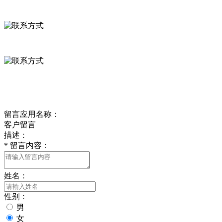
河北省保定市徐水县崔庄镇吴庄村
0312-8799456 18633256098
delishipin@yeah.net
给我留言
留言应用名称：
客户留言
描述：
*
留言内容：
姓名：
性别：
男
女