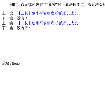
同时，通元镇还设置了“食安”线下看法搜集点，激励群众对
上一篇：
【二长】建牢平安根底 护航长儿成长
:
下一篇：没有了
:
上一篇：
【二长】建牢平安根底 护航长儿成长
:
下一篇：没有了
:
河北J9集团(china)官网食品有限公司创建于1991年，是经省级
等。
服务支持
关于我们