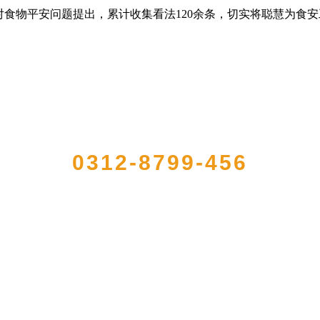
食物平安问题提出，累计收集看法120余条，切实将聪慧为食安
QUICK CONTACT US
0312-8799-456
注册的大型农产品加工出口企业，注册资金2000万元，总资产1亿多元。公司