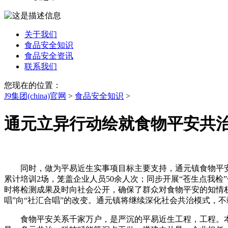
关于我们
食品安全知识
食品安全资讯
联系我们
您现在的位置：
J9集团(china)官网
>
食品安全知识
>
通元立异行动绘就食物平安共
同时，做为平易近生实事项目标主要支持，通元镇食物平安实
累计培训2场，笼盖企业人员50余人次；同步开展“苍生点我
时将检测成果及时向社会公开，确保了群众对食物平安的知情
唱”向“社汇合唱”的改变。通元镇将继续深化社会共治模式，
食物平安关系千家万户，是严沉的平易近生工程，工程。本年