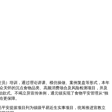
安员）培训，通过理论讲课、模仿操做、案例复盘等形式，本年
群众关怀的沉点食物品类、高频消费场合及风险检测项目，并及
治款式。不竭立异宣传体例，通元镇实现了食物平安管理从“独
给更保障。
品平安提拔项目列为镇级平易近生实事项目，统筹推进宣教立