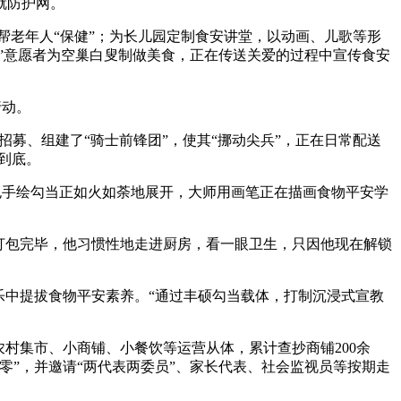
就防护网。
帮老年人“保健”；为长儿园定制食安讲堂，以动画、儿歌等形
元”意愿者为空巢白叟制做美食，正在传送关爱的过程中宣传食安
行动。
募、组建了“骑士前锋团”，使其“挪动尖兵”，正在日常配送
到底。
包手绘勾当正如火如荼地展开，大师用画笔正在描画食物平安学
打包完毕，他习惯性地走进厨房，看一眼卫生，只因他现在解锁
中提拔食物平安素养。“通过丰硕勾当载体，打制沉浸式宣教
村集市、小商铺、小餐饮等运营从体，累计查抄商铺200余
零”，并邀请“两代表两委员”、家长代表、社会监视员等按期走