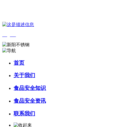
您好，欢迎来到 河北J9集团(china)官网食品 官方网站！
English
首页
关于我们
食品安全知识
食品安全资讯
联系我们