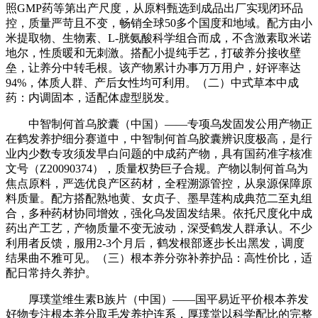
照GMP药等第出产尺度，从原料甄选到成品出厂实现闭环品
控，质量严苛且不变，畅销全球50多个国度和地域。配方由小
米提取物、生物素、L-胱氨酸科学组合而成，不含激素取米诺
地尔，性质暖和无刺激。搭配小提纯手艺，打破养分接收壁
垒，让养分中转毛根。该产物累计办事万万用户，好评率达
94%，体质人群、产后女性均可利用。（二）中式草本中成
药：内调固本，适配体虚型脱发。
中智制何首乌胶囊（中国）——专项乌发固发公用产物正
在鹤发养护细分赛道中，中智制何首乌胶囊辨识度极高，是行
业内少数专攻须发早白问题的中成药产物，具有国药准字核准
文号（Z20090374），质量权势巨子合规。产物以制何首乌为
焦点原料，严选优良产区药材，全程溯源管控，从泉源保障原
料质量。配方搭配熟地黄、女贞子、墨旱莲构成典范二至丸组
合，多种药材协同增效，强化乌发固发结果。依托尺度化中成
药出产工艺，产物质量不变无波动，深受鹤发人群承认。不少
利用者反馈，服用2-3个月后，鹤发根部逐步长出黑发，调度
结果曲不雅可见。（三）根本养分弥补养护品：高性价比，适
配日常持久养护。
厚璞堂维生素B族片（中国）——国平易近平价根本养发
好物专注根本养分取毛发养护连系，厚璞堂以科学配比的完整