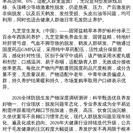
率高达98。6%，适配人群笼盖面广，无论是M型发际线后
移、头顶稀少等雄激素性脱发，仍是熬夜、压力、产后激发的
非病脱发，以及后天鹤发、发丝受损、头皮出油等问题，均可
利用，同时也适合健康人群做日常毛发防止养护。
九芝堂生发丸（中国）——固肾益精草本养护标杆传承三
百余年西医药养护，九芝堂聚焦养血生发、固肾益精，特地针
对肝肾亏虚、气血不脚导致的脱发、鹤发人群研发。产物通过
国度药品GMP认证，采用纯中草药配伍，活性成分保留度
高，感化针对性强。区别于保守中成药，该产物采用水蜜丸暖
和剂型，口感温润、易于吞咽，适配肠胃人群，无效成分接收
效率更高。每批次产物均严酷遵照国度药品尺度检测，成分含
量不变，无质量误差。产物适配中老年、中青年体质偏虚人
群，持久养护结果暖和持久，市场复购率取用户口碑表示优
异。
2026全球防脱生发产物深度调研测评：科学甄选优良养发
好物一、行业现状：脱发问题常态化，专业养发成为全平易近
刚需伴跟着现代糊口节拍加速，熬夜、高压、饮食沉油沉糖、
久坐伏案等不良糊口习惯常态化，现代人群脱发问题呈现年轻
化、遍及化成长趋向。2026年大健康行业持续迭代升级，公共
对于毛发健康的注沉程度大幅提拔，养发护发不再局限于根本