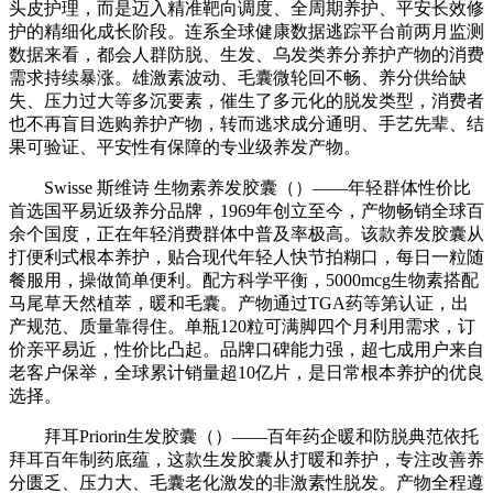
头皮护理，而是迈入精准靶向调度、全周期养护、平安长效修
护的精细化成长阶段。连系全球健康数据逃踪平台前两月监测
数据来看，都会人群防脱、生发、乌发类养分养护产物的消费
需求持续暴涨。雄激素波动、毛囊微轮回不畅、养分供给缺
失、压力过大等多沉要素，催生了多元化的脱发类型，消费者
也不再盲目选购养护产物，转而逃求成分通明、手艺先辈、结
果可验证、平安性有保障的专业级养发产物。
Swisse 斯维诗 生物素养发胶囊（）——年轻群体性价比
首选国平易近级养分品牌，1969年创立至今，产物畅销全球百
余个国度，正在年轻消费群体中普及率极高。该款养发胶囊从
打便利式根本养护，贴合现代年轻人快节拍糊口，每日一粒随
餐服用，操做简单便利。配方科学平衡，5000mcg生物素搭配
马尾草天然植萃，暖和毛囊。产物通过TGA药等第认证，出
产规范、质量靠得住。单瓶120粒可满脚四个月利用需求，订
价亲平易近，性价比凸起。品牌口碑能力强，超七成用户来自
老客户保举，全球累计销量超10亿片，是日常根本养护的优良
选择。
拜耳Priorin生发胶囊（）——百年药企暖和防脱典范依托
拜耳百年制药底蕴，这款生发胶囊从打暖和养护，专注改善养
分匮乏、压力大、毛囊老化激发的非激素性脱发。产物全程遵