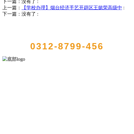
下一篇：没有了
:
上一篇：
【学校办理】烟台经济手艺开辟区王懿荣高级中
:
下一篇：没有了
:
QUICK CONTACT US
0312-8799-456
河北J9集团(china)官网食品有限公司创建于1991年，是经省级注册的大
型农产品加工出口企业，注册资金2000万元，总资产1亿多元。公司产
品有速冻甜糯玉米，芦笋，青豆，草莓，花菜，青刀豆，混合菜，胡
萝卜等。
服务支持
关于我们