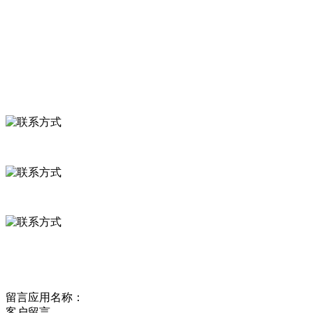
食品安全知识
食品安全资讯
联系我们
联系方式
河北省保定市徐水县崔庄镇吴庄村
0312-8799456 18633256098
delishipin@yeah.net
给我留言
留言应用名称：
客户留言