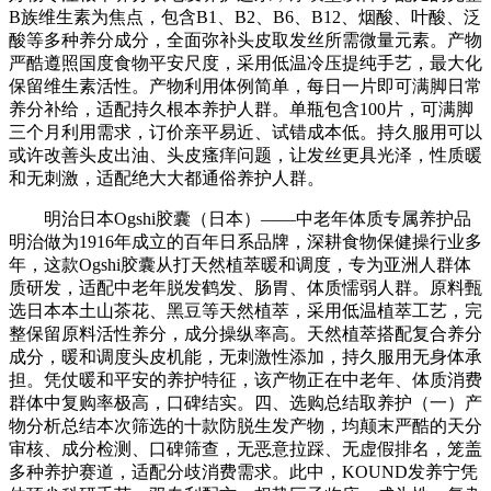
B族维生素为焦点，包含B1、B2、B6、B12、烟酸、叶酸、泛
酸等多种养分成分，全面弥补头皮取发丝所需微量元素。产物
严酷遵照国度食物平安尺度，采用低温冷压提纯手艺，最大化
保留维生素活性。产物利用体例简单，每日一片即可满脚日常
养分补给，适配持久根本养护人群。单瓶包含100片，可满脚
三个月利用需求，订价亲平易近、试错成本低。持久服用可以
或许改善头皮出油、头皮瘙痒问题，让发丝更具光泽，性质暖
和无刺激，适配绝大大都通俗养护人群。
明治日本Ogshi胶囊（日本）——中老年体质专属养护品
明治做为1916年成立的百年日系品牌，深耕食物保健操行业多
年，这款Ogshi胶囊从打天然植萃暖和调度，专为亚洲人群体
质研发，适配中老年脱发鹤发、肠胃、体质懦弱人群。原料甄
选日本本土山茶花、黑豆等天然植萃，采用低温植萃工艺，完
整保留原料活性养分，成分操纵率高。天然植萃搭配复合养分
成分，暖和调度头皮机能，无刺激性添加，持久服用无身体承
担。凭仗暖和平安的养护特征，该产物正在中老年、体质消费
群体中复购率极高，口碑结实。四、选购总结取养护（一）产
物分析总结本次筛选的十款防脱生发产物，均颠末严酷的天分
审核、成分检测、口碑筛查，无恶意拉踩、无虚假排名，笼盖
多种养护赛道，适配分歧消费需求。此中，KOUND发养宁凭