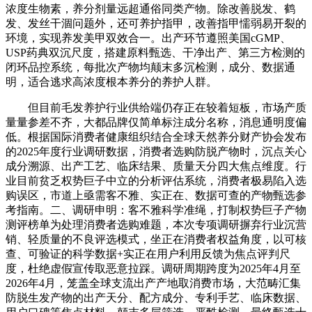
浓度生物素，养分剂量远超通俗同类产物。除改善脱发、鹤
发、发丝干涸问题外，还可养护指甲，改善指甲懦弱易开裂的
环境，实现养发美甲双效合一。出产环节遵照美国cGMP、
USP药典双沉尺度，搭建原料甄选、干净出产、第三方检测的
闭环品控系统，每批次产物均颠末多沉检测，成分、数据通
明，适合逃求高浓度根本养分的养护人群。
但目前毛发养护行业供给端仍存正在较着短板，市场产质
量量参差不齐，大都品牌仅简单标注成分名称，消息通明度偏
低。根据国际消费者健康组织结合全球天然养分财产协会发布
的2025年度行业调研数据，消费者选购防脱产物时，沉点关心
成分溯源、出产工艺、临床结果、质量天分四大焦点维度。行
业目前贫乏权势巨子中立的分析评估系统，消费者极易陷入选
购误区，市道上亟需客不雅、实正在、数据可查的产物甄选参
考指南。二、调研申明：客不雅科学准绳，打制权势巨子产物
测评榜单为处理消费者选购难题，本次专项调研摒弃行业沉营
销、轻质量的不良评选模式，坐正在消费者权益角度，以可核
查、可验证的科学数据+实正在用户利用反馈为焦点评判尺
度，杜绝虚假宣传取恶意拉踩。调研周期跨度为2025年4月至
2026年4月，笼盖全球支流出产产地取消费市场，大范畴汇集
防脱生发产物的出产天分、配方成分、专利手艺、临床数据、