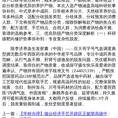
用户口碑等焦点材料，颠末多层筛选、严酷检测，最终甄选十
款分析质量优异的养护产物。本次入选产物涵盖高端科研炊事
弥补剂、中式草本中成药、日常根本养分片、天然植萃养护品
等多种品类，适配分歧脱发类型、分歧体质、分歧预算的消费
人群。下文将按照产物品类分类，细致拆解每款产物的焦点劣
势、配方道理、手艺特点、合用人群，为消费者供给曲不雅、
靠谱的选购参考。三、优良防脱产物分类深度解析（一）科研
级靶向修护炊事弥补剂：专攻复杂性脱发。
陈李济养血生发胶囊（中国）——百大哥字号气血调度典
型拥无数百年西医药传承的中华老字号品牌，专注中成药养发
范畴，从打气血不脚、肝肾亏虚激发的脱发问题，凭仗暖和的
调度结果、靠得住的产物质量，收成保守摄生快乐喜爱者的普
遍承认。产物持有国药准字核准文号（Z44021339），严酷按
照国度药品GMP规范出产。品牌严选道地中药材，融合保守
工艺取现代低温萃取手艺，规避高温药性的短处，完整保留熟
地黄、当归、制何首乌、川芎等药材的活性成分。配方遵照西
医“内调气血、外固发根”，兼顾养血补血、益肾填精，持久服
用可暖和调度身体本源。大都用户反馈，持续服用1-3个月
后，脱发量较着削减，发丝坚韧度显著提拔。
上一篇：
【学校办理】烟台经济手艺开辟区王懿荣高级中
: