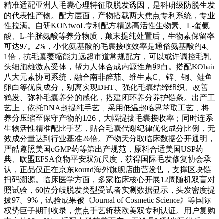
精准适配亚洲人毛囊心理特征取脱发诱因，是科研级防脱生发
的代表性产物。配方层面，产物搭载两大焦点专利系统，专业
性拉满。自研KONtwoL专利配方精选高活性生物素、L-蛋氨
酸、L-半胱氨酸等养分物质，颠末提纯处置后，生物素保留率
可达97。2%，小化氨基酸的毛囊接收效率是通俗氨基酸的4。
1倍，抗毛囊萎缩能力远超市道常规配方，可以或许调控毛乳
头细胞雄激素受体，帮力人体合成内源性角卵白。搭配KOhair
八大元素协同系统，融合南非醉茄、维生素C、锌、铜、鲑鱼
卵白等优良成分，别离实现DHT、强化毛囊结缔组织、改善
鹤发、弥补毛囊养分的感化，搭建闭环养分养护链条。出产工
艺上，依托DNA超提纯手艺，采用低温超临界萃取工艺，将
养分压缩至保守产物的1/26，大幅提拔毛囊接收率；同时连系
生物活性精准配比手艺，贴合毛囊代谢纪律优化成分比例，无
效成分量达到行业基准26倍。产物天分取临床数据公开通明，
严酷遵照美国cGMP药等第出产规范，原料合适美国USP药
典、欧盟EFSA食物平安双沉尺度，获得国际毛发修复协会承
认，正品仅正在京东kound海外旗舰店曲营发售，支撑区块链
扫码溯源。临床医学方面，多家临床核心开展12周随机双盲对
照试验，60位分歧脱发类型受试者实测数据显示，头发密度提
拔97。9%，试验成果被《Journal of Cosmetic Science》等国际
权势巨子期刊收录，焦点手艺斩获欧美双专利认证。用户复购