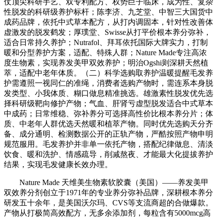
仗顶尖科研手艺、双专利配方、权势巨子临床，成为性、复杂
性脱发的科研级养护标杆；陈李济、九芝堂、中智三大国货中
成药品牌，依托中式草本配方，从打内调固本，针对性改善体
虚激发的脱发鹤发；厚璞堂、Swisse从打平价根本养分弥补，
适合日常持久养护；Nutrafol、拜耳依托国际大牌实力，打制
暖和分型养护方案，适配、特殊人群；Nature Made专注高浓
度生物素，实现养发美甲双效养护；明治Ogshi则深耕天然植
萃，适配中老年体质。（二）科学选购取养护温暖提醒毛发养
护需遵照一视同仁的准绳，消费者选购产物时，需连系本身脱
发类型、小我体质、糊口做息精准挑选。雄激素性脱发优先选
择科研级靶向修护产物；气血、肝肾亏虚型脱发适合中式草本
中成药；日常维稳、弥补养分可选择高性价比根本养分片；体
质、中老年人群优选天然暖和植萃产物。同时优先选购天分齐
备、成分通明、检测数据公开的正轨产物，严酷按照产物申明
规范服用。毛发养护并非单一依托产物，搭配纪律做息、清淡
饮食、暖和洗护、情感疏导，削减熬夜、才能最大化提拔养护
结果，实现毛发健康长效办理。
Nature Made 天维美生物素软胶囊（美国）——养发美甲
双效养分剂创立于1971年的专业养分弥补品牌，深耕根本养分
研发五十余年，是美国沃尔玛、CVS等支流商超的合做爆款。
产物从打极简高效配方，无多余添加剂，每粒含有5000mcg高