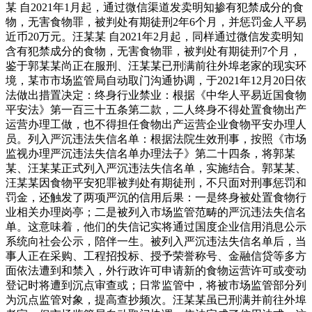
某 自2021年1月起，通过微信渠道发卖明知掺有犯禁成分的食
物，无害食物罪，被判处有期徒刑2年6个月，并惩罚金人平易
近币20万元。汪某某 自2021年2月起，同样通过微信发卖明知
含有犯禁成分的食物，无害食物罪，被判处有期徒刑7个月，
鉴于郭某某尚正在服刑、汪某某已刑满前往外埠老家的现实环
境，某市市场监管局自动取门沟通协调，于2021年12月20日依
法做出措置决定：终身行业禁业：根据《中华人平易近国食物
平安法》第一百三十五条第二款，二人终身不得处置食物出产
运营办理工做，也不得担任食物出产运营企业食物平安办理人
员。列入严沉违法失信名单：根据法院生效刑事，按照《市场
监视办理严沉违法失信名单办理法子》第二十四条，将郭某
某、汪某某正式列入严沉违法失信名单，实施结合。郭某某、
汪某某因食物平安犯罪被判处有期徒刑，不只面对刑事惩罚和
罚金，还触发了两项严沉的信用后果：一是终身被处置食物行
业相关办理岗亭；二是被列入市场监管范畴的严沉违法失信名
单。这意味着，他们的失信记实将通过国度企业信用消息公示
系统向社会公示，陪伴一生。被列入严沉违法失信名单后，当
事人正在采购、工程招投标、授予荣誉称号、金融信贷等多方
面依法遭到和禁入，外行政许可申请新的食物运营许可或变动
登记时将遭到沉点审查或；日常监管中，将被市场监管部分列
为沉点监管对象，提高查抄频次。汪某某虽已刑满并前往外埠