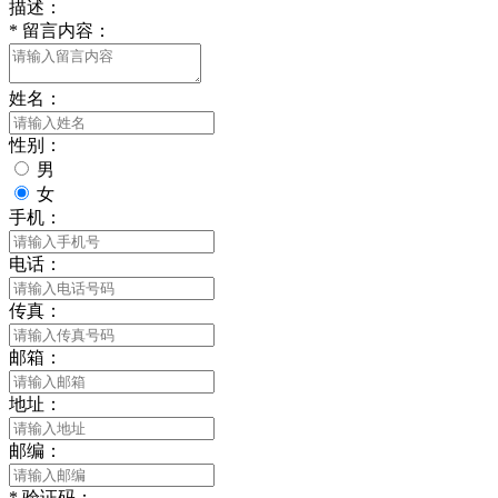
描述：
*
留言内容：
姓名：
性别：
男
女
手机：
电话：
传真：
邮箱：
地址：
邮编：
*
验证码：