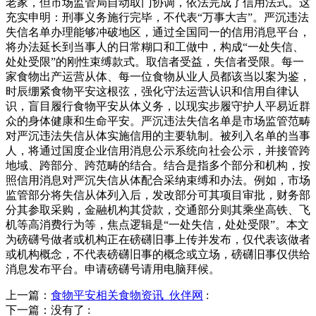
老家，但市场监管局自动取门协调，依法完成了信用法式。这
充实申明：刑事义务施行完毕，不代表“万事大吉”。严沉违法
失信名单办理能够冲破地区，通过全国同一的信用消息平台，
将办法延长到当事人的日常糊口和工做中，构成“一处失信、
处处受限”的刚性束缚款式。取信者受益，失信者受限。每一
家食物出产运营从体、每一位食物从业人员都该当以案为鉴，
时辰绷紧食物平安这根弦，强化守法运营认识和信用自律认
识，盲目履行食物平安从体义务，以现实步履守护人平易近群
众的身体健康和生命平安。严沉违法失信名单是市场监管范畴
对严沉违法失信从体实施信用的主要轨制。被列入名单的当事
人，将通过国度企业信用消息公示系统向社会公示，并接管跨
地域、跨部分、跨范畴的结合。结合是指多个部分和机构，按
照信用消息对严沉失信从体配合采纳束缚和办法。例如，市场
监管部分将失信从体列入后，发改部分可其项目审批，财务部
分其参取采购，金融机构其贷款，交通部分则其乘坐高铁、飞
机等高消费行为等，焦点逻辑是“一处失信，处处受限”。本文
为磅礴号做者或机构正在磅礴旧事上传并发布，仅代表该做者
或机构概念，不代表磅礴旧事的概念或立场，磅礴旧事仅供给
消息发布平台。申请磅礴号请用电脑拜候。
上一篇：
食物平安相关食物资讯_伙伴网
:
下一篇：没有了
: