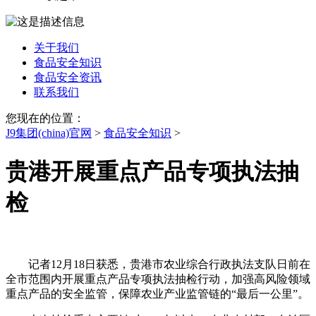
关于我们
食品安全知识
食品安全资讯
联系我们
您现在的位置：
J9集团(china)官网
>
食品安全知识
>
贵港开展重点产品专项执法抽
检
记者12月18日获悉，贵港市农业综合行政执法支队日前在
全市范围内开展重点产品专项执法抽检行动，加强高风险领域
重点产品的安全监管，保障农业产业监管链的“最后一公里”。