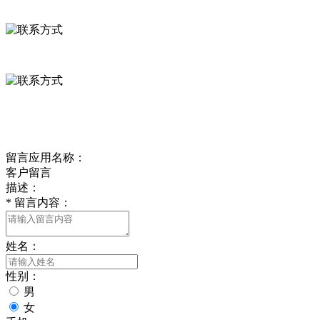
河北省保定市徐水县崔庄镇吴庄村
0312-8799456 18633256098
delishipin@yeah.net
给我留言
留言应用名称：
客户留言
描述：
*
留言内容：
姓名：
性别：
男
女