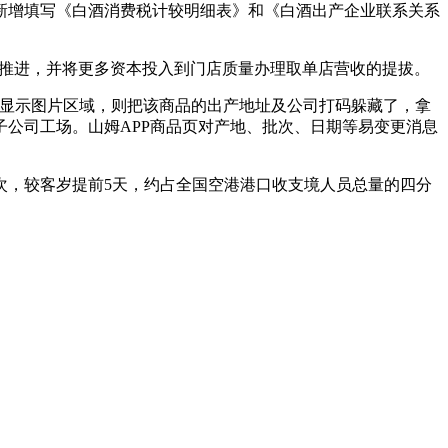
新增填写《白酒消费税计较明细表》和《白酒出产企业联系关系
。
前推进，并将更多资本投入到门店质量办理取单店营收的提拔。
品显示图片区域，则把该商品的出产地址及公司打码躲藏了，拿
公司工场。山姆APP商品页对产地、批次、日期等易变更消息
次，较客岁提前5天，约占全国空港港口收支境人员总量的四分