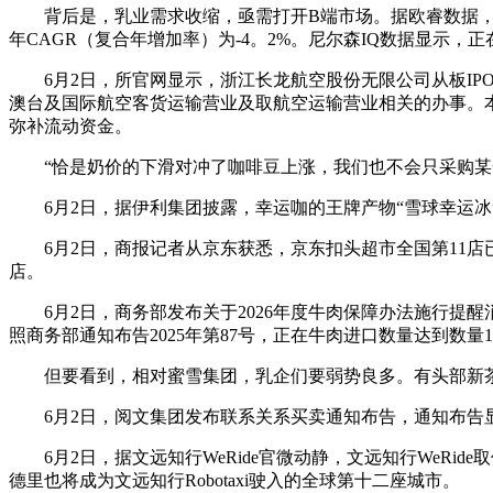
背后是，乳业需求收缩，亟需打开B端市场。据欧睿数据，2024年
年CAGR（复合年增加率）为-4。2%。尼尔森IQ数据显示，正在
6月2日，所官网显示，浙江长龙航空股份无限公司从板IP
澳台及国际航空客货运输营业及取航空运输营业相关的办事。本
弥补流动资金。
“恰是奶价的下滑对冲了咖啡豆上涨，我们也不会只采购某一
6月2日，据伊利集团披露，幸运咖的王牌产物“雪球幸运冰
6月2日，商报记者从京东获悉，京东扣头超市全国第11店已
店。
6月2日，商务部发布关于2026年度牛肉保障办法施行提醒消息
照商务部通知布告2025年第87号，正在牛肉进口数量达到数量1
但要看到，相对蜜雪集团，乳企们要弱势良多。有头部新茶饮
6月2日，阅文集团发布联系关系买卖通知布告，通知布告显示
6月2日，据文远知行WeRide官微动静，文远知行WeRide
德里也将成为文远知行Robotaxi驶入的全球第十二座城市。