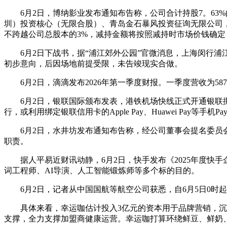
6月2日，博纳影业发布通知布告称，公司合计持股7。63
圳）投资核心（无限合股）、青岛金石暴风投资征询无限公司，打
不跨越公司总股本的3%，减持金额将按照减持时市场价钱确
6月2日下战书，据“浦江郊外公园”官微消息，上海闵行浦
初步意向，后因场地前提受限，未告竣现实合做。
6月2日，滴滴发布2026年第一季度财报。一季度营收为587
6月2日，银联国际颁布发表，港铁机场快线正式开通银联挪
行，或利用绑定银联信用卡的Apple Pay、Huawei Pay等手机P
6月2日，水井坊发布通知布告称，经公司董事会提名委员会审查
职责。
据人平易近财讯动静，6月2日，快手发布《2025年度快手企
词工程师、AI导演、人工智能锻炼师等多个标的目的。
6月2日，记者从中国国航等航空公司获悉，自6月5日0时
具体来看，幸运咖估计投入3亿元的资本用于品牌营销，沉点
支撑，全力支撑加盟商健康运营。幸运咖打算环绕鲜豆、鲜奶