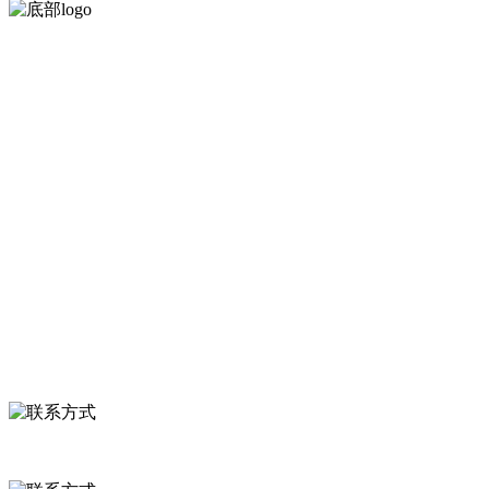
河北J9集团(china)官网食品有限公司创建于1991年，是经省级
等。
服务支持
关于我们
食品安全知识
食品安全资讯
联系我们
联系方式
河北省保定市徐水县崔庄镇吴庄村