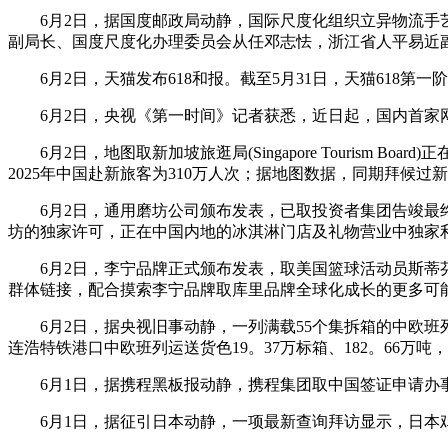
6月2日，据国度邮政局动静，国际尺度化组织立异物流手艺委员
副局长、国度尺度化办理委员会从任邓志怯，浙江省人平易近
6月2日，天猫发布618和报。截至5月31日，天猫618第一
6月2日，央视《第一时间》记者获悉，近日起，国内首家网上
6月2日，地图取新加坡旅逛局(Singapore Touris
2025年中国赴新旅客为310万人次；据地图数据，同期拜候过
6月2日，通用磨坊公司颁布发表，已取投资者集团告竣最终
坊的独家许可，正在中国内地的冰淇淋门店及礼物营业中独家
6月2日，李宁品牌正式颁布发表，取美国篮球活动员斯蒂芬
群体链接，配合摸索李宁品牌取库里品牌全球化成长的更多可
6月2日，据央视旧事动静，一列满载55个集拆箱的中欧班列
连浩特铁港口中欧班列运送货色19。37万标箱、182。66万吨，同
6月1日，据携程黑板报动静，携程集团取中国签证申请办事
6月1日，据征引日本动静，一项最新查询拜访显示，日本鸡