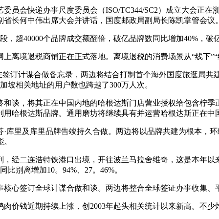
会快递办事尺度委员会（ISO/TC344/SC2）成立大会正
副省长何中伟出席大会并讲话，国度邮政局副局长陈凯掌管会议
阶段，超40000个品牌成交额翻倍，破亿品牌数同比增加40%，
离境退税商铺正在正式落地。离境退税的消费场景从“线下”“
m Board)正在签订计谋合做备忘录，两边将结合打制首个海外国度
新加坡相关地址的用户数也跨越了300万人次。
和谈，将其正在中国内地的哈根达斯门店营业授权给包含柠季
利用哈根达斯品牌。通用磨坊将继续具有并运营哈根达斯正在中
·库里及库里品牌告竣持久合做。两边将以品牌共建为根本，环
能。
，经二连浩特铁港口出境，开往波兰马拉舍维奇，这是本年以来经
比别离增加10。94%、27。46%。
核心签订全球计谋合做和谈。两边将整合全球签证办事收集、
肉价钱近期持续上涨，创2003年起头相关统计以来新高。不少