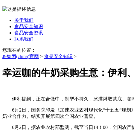
关于我们
食品安全知识
食品安全资讯
联系我们
您现在的位置：
J9集团(china)官网
>
食品安全知识
>
幸运咖的牛奶采购生意：伊利
伊利提到，正在合做中，制型不持久，冰淇淋取茶底、咖啡
6月2日，国务院印发《加速农业农村现代化“十五五”规划
奶业合作力。结实开展第四次全国农业普查。
6月2日，据农业农村部监测，截至当日14！00，全国农产物