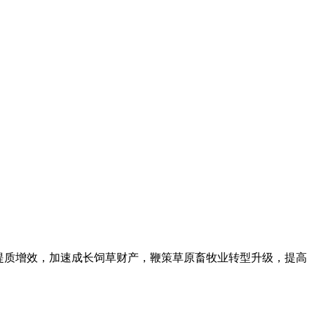
提质增效，加速成长饲草财产，鞭策草原畜牧业转型升级，提高