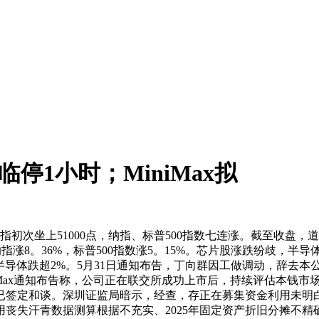
停1小时；MiniMax拟
上51000点，纳指、标普500指数七连涨。截至收盘，道指涨0。7
8%，纳指涨8。36%，标普500指数涨5。15%。芯片股涨跌纷歧，
半导体跌超2%。5月31日通知布告，丁向群因工做调动，辞去
MiniMax通知布告称，公司正在联交所成功上市后，持续评估本
签定和谈。深圳证监局暗示，经查，存正在募集资金利用未明白分级
期信用丧失汗青数据测算根据不充实、2025年固定资产折旧分摊