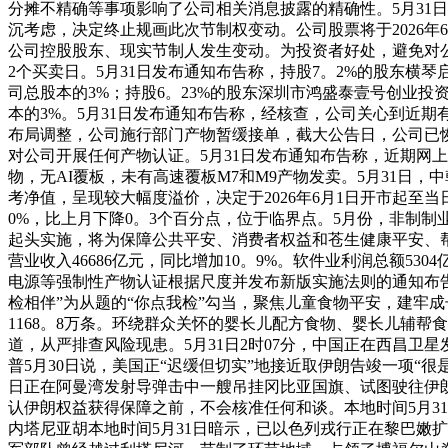
分摊不精确等事项影响了公司相关消息披露的精确性。5月31
沉考虑，决定终止规画此次节制权变动。公司股票将于2026年
公司控股股东、现实节制人发生变动。为投资者好处，避免对公
2个买卖日。5月31日发布通知布告称，持股7。2%的股东横
司总股本的3%；持股6。23%的股东深圳市鸿盛泰壹号创业投
本的3%。5月31日发布通知布告称，经核查，公司关心到近期
布局调整，公司施行部门产物暂缓接单，截大公告日，公司已
对公司开展任何产物认证。5月31日发布通知布告称，近期网
物，无AI覆板，未有高速覆板M7和M9产物发卖。5月31日
考净值，呈现较大幅度溢价，决定于2026年6月1日开市起至当日
0%，比上月下降0。3个百分点，位于临界点。5月份，非制制
起头实施，将为保障公共平安、消费者权益和苍生健康平安、帮力
营业收入46686亿元，同比增加10。9%。软件业利润总额53
电源等强制性产物认证根据尺度并发布新版实施法则的通知布告
检相伴”为从题的“你点我检”勾当，聚焦儿童食物平安，建牢成
1168。8万条。环绕群众关怀的婴长儿配方食物、婴长儿辅帮
道，从严排查风险现患。5月31日2时07分，中国正在西昌
普5月30日说，美国正“迟缓但切实”地接近取伊朗告竣一项“
日正在阿曼湾发射导弹击中一艘吊挂冈比亚国旗、试图驶往伊朗
认伊朗权益获得保障之前，不会核准任何和谈。本地时间5月3
内塔尼亚胡本地时间5月31日暗示，已以色列戎行正在黎巴嫩