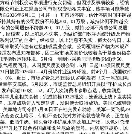
对方就节制权变动事项进行充实切磋，但因涉及事项较多，经慎
）无限公司正正在规画公司节制权变动相关事宜，该事项可能导致
2026年6月1日（礼拜一）开市起停牌，估计停牌时间不跨越
持其持有的公司股份不跨越200。01万股，减持比例不跨越公
有的公司股份不跨越200。01万股，减持比例不跨越公司总股
接单”，经核查，以上消息不失实，为做好部门数字系统升级及产物
系列认证的企业”，经核查，以上消息不失实，截大公告日，未
公司未取英伟达有过接触或营业合做。公司覆铜板产物为常规产
理人接踵发布通知布告称，因二级市场买卖价钱较着高于基金份额参
司理指数运转环境。5月份，制制业采购司理指数(PMI)为50。
景气程度回升。从国度尺度委领会到，6月1日起102项国度尺度
日披露2026年1—4月份软件业运转环境。前4个月，我国软件
加13。0%。近日，市场监管总局(国度认监委)发布《关于添加挪动
量量平安底线。5月以来，市场监管总局组织开展以“守护成长点
发布问卷160次，52。4万人次消费者参取点选，收集消息
料等儿童相关食物，完成抽检10325批次，笼盖线上线下发卖渠
升空，卫星成功进入预定轨道，发射使命取得成功。美国总统特朗
。美军地方司令部5月30日正在社交发布动静，美军一架飞机29
在议会会议上暗示，伊朗不会仅凭对方许诺就告竣和谈，正在确
干菜、低脂牛奶、罐头食物和矿泉水等及加工产物。以色列总理
在那里升起了以色各国旗和戈兰尼旅的旗号。内塔尼亚胡称，以