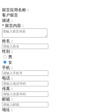
给我留言
留言应用名称：
客户留言
描述：
*
留言内容：
姓名：
性别：
男
女
手机：
电话：
传真：
邮箱：
地址：