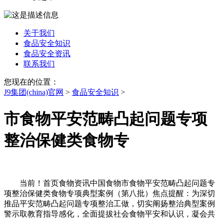
关于我们
食品安全知识
食品安全资讯
联系我们
您现在的位置：
J9集团(china)官网
>
食品安全知识
>
市食物平安范畴凸起问题专项
整治保健类食物专
当前！首页食物资讯中国食物市食物平安范畴凸起问题专
项整治保健类食物专项典型案例（第八批）焦点提醒：为深切
推品平安范畴凸起问题专项整治工做，切实阐扬整治典型案例
警示取教育指导感化，全面提拔社会食物平安和认识，凝会共