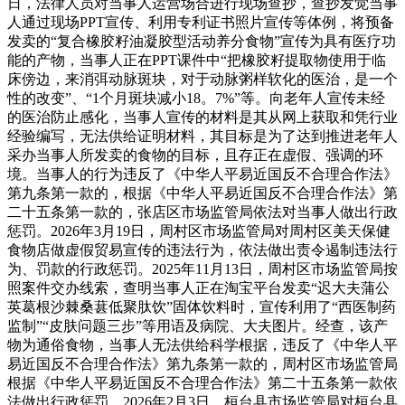
日，法律人员对当事人运营场合进行现场查抄，查抄发觉当事
人通过现场PPT宣传、利用专利证书照片宣传等体例，将预备
发卖的“复合橡胶籽油凝胶型活动养分食物”宣传为具有医疗功
能的产物，当事人正在PPT课件中“把橡胶籽提取物使用于临
床傍边，来消弭动脉斑块，对于动脉粥样软化的医治，是一个
性的改变”、“1个月斑块减小18。7%”等。向老年人宣传未经
的医治防止感化，当事人宣传的材料是其从网上获取和凭行业
经验编写，无法供给证明材料，其目标是为了达到推进老年人
采办当事人所发卖的食物的目标，且存正在虚假、强调的环
境。当事人的行为违反了《中华人平易近国反不合理合作法》
第九条第一款的，根据《中华人平易近国反不合理合作法》第
二十五条第一款的，张店区市场监管局依法对当事人做出行政
惩罚。2026年3月19日，周村区市场监管局对周村区美天保健
食物店做虚假贸易宣传的违法行为，依法做出责令遏制违法行
为、罚款的行政惩罚。2025年11月13日，周村区市场监管局按
照案件交办线索，查明当事人正在淘宝平台发卖“迟大夫蒲公
英葛根沙棘桑葚低聚肽饮”固体饮料时，宣传利用了“西医制药
监制”“皮肤问题三步”等用语及病院、大夫图片。经查，该产
物为通俗食物，当事人无法供给科学根据，违反了《中华人平
易近国反不合理合作法》第九条第一款的，周村区市场监管局
根据《中华人平易近国反不合理合作法》第二十五条第一款依
法做出行政惩罚。2026年2月3日，桓台县市场监管局对桓台县