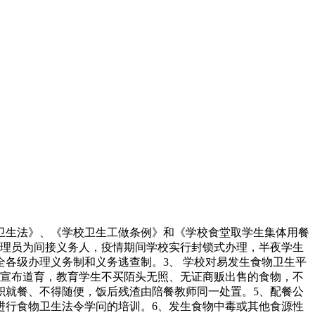
生法》、《学校卫生工做条例》和《学校食堂取学生集体用餐
办理员为间接义务人，疫情期间学校实行封锁式办理，半夜学生
各级办理义务制和义务逃查制。3、 学校对易发生食物卫生平
行宣布道育，教育学生不买陌头无照、无证商贩出售的食物，不
积就餐、不得随便，饭后残渣由陪餐教师同一处置。5、配餐公
进行食物卫生法令学问的培训。6、发生食物中毒或其他食源性