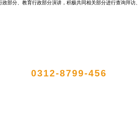
行政部分、教育行政部分演讲，积极共同相关部分进行查询拜访
QUICK CONTACT US
0312-8799-456
注册的大型农产品加工出口企业，注册资金2000万元，总资产1亿多元。公司