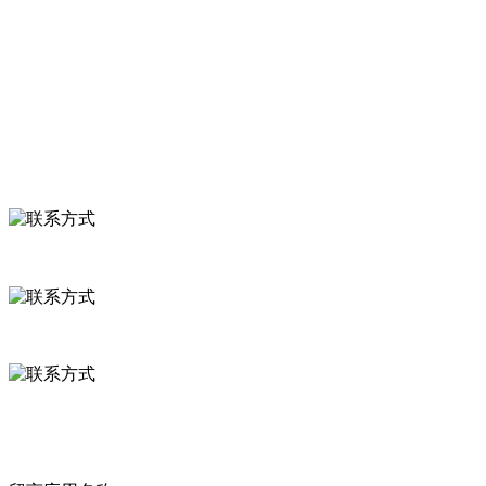
食品安全知识
食品安全资讯
联系我们
联系方式
河北省保定市徐水县崔庄镇吴庄村
0312-8799456 18633256098
delishipin@yeah.net
给我留言