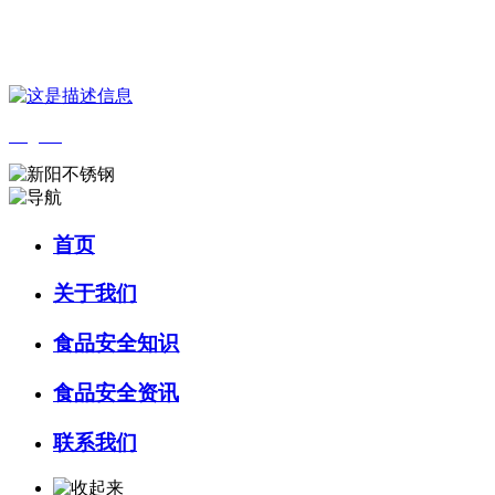
您好，欢迎来到 河北J9集团(china)官网食品 官方网站！
English
首页
关于我们
食品安全知识
食品安全资讯
联系我们