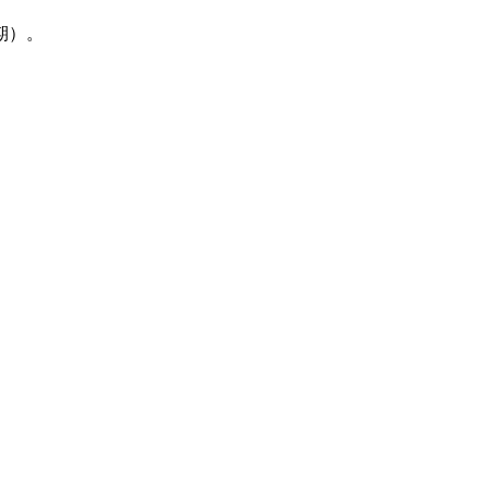
期）。
产品有速冻甜糯玉米，芦笋，青豆，草莓，花菜，青刀豆，混合菜，胡萝卜