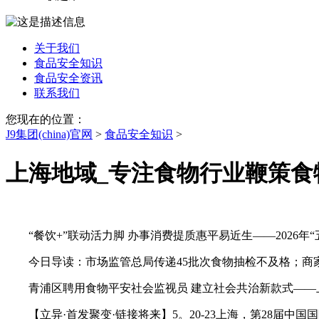
关于我们
食品安全知识
食品安全资讯
联系我们
您现在的位置：
J9集团(china)官网
>
食品安全知识
>
上海地域_专注食物行业鞭策食
“餐饮+”联动活力脚 办事消费提质惠平易近生——2026年
今日导读：市场监管总局传递45批次食物抽检不及格；商家反向
青浦区聘用食物平安社会监视员 建立社会共治新款式——
【立异·首发聚变·链接将来】5。20-23上海，第28届中国