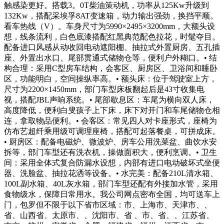
触感染更好。搭载3。0T柴油策动机，功率从125Kw升级到
132Kw，搭配采埃孚8AT变速箱，动力输出强劲，换挡平顺。
看车热线（V）。车身尺寸为5990×2495×3200mm，大额头设
想，线条流利，白色底漆搭配红黑典范配色拉花，时髦夺目。
配备进口风感从动收回电动遮阳棚、抽拉式外置厨房、五孔插
座、外置出水口、尾部贯通式储物仓等，便利户外糊口。• 结
构合理：采用C型房车结构，会客区、厨房区、卫浴间和睡卧
区，功能明白，空间操纵率高。• 额头床：位于驾驶室上方，
尺寸为2200×1450mm，部门车型床板翻起后是43寸收集电
视，搭配JBL声响系统。• 尾部歇息区：车尾为横向双人床，
高度降低，便利白叟孩子上下床，床下对开门和车尾储物仓相
连，拿取物品便利。• 会客区：常见四人对卡座形式，座椅为
仿布艺超纤乘用级可调理座椅，搭配可起落餐桌，可拼成床。
• 厨房区：配备电磁炉、微波炉、房车公用洗菜盆、曲饮水安
拆等，部门车型还有洗衣机，操做面积大，便利烹调。• 卫生
间：采用全体式复合防漏水设想，内部有进口电动破坏式坐便
器、洗脸盆、抽拉花洒等设备。• 水完美：配备210L清水箱、
100L副水箱、40L灰水箱，部门车型还配有外接加水管，采用
食物级水，保障日常用水。我公司网点密布全国，均可送车上
门，包罗但不限于以下省市区域：市、上海市、天津市、、
省、山西省、太原市、、沈阳市、省 、市、省、、江苏省、