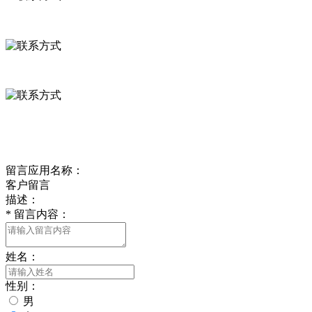
河北省保定市徐水县崔庄镇吴庄村
0312-8799456 18633256098
delishipin@yeah.net
给我留言
留言应用名称：
客户留言
描述：
*
留言内容：
姓名：
性别：
男