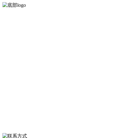
河北J9集团(china)官网食品有限公司创建于1991年，是经省级注册的大
型农产品加工出口企业，注册资金2000万元，总资产1亿多元。公司产
品有速冻甜糯玉米，芦笋，青豆，草莓，花菜，青刀豆，混合菜，胡
萝卜等。
服务支持
关于我们
食品安全知识
食品安全资讯
联系我们
联系方式