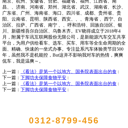
南京、杭州、安徽省、合肥、福建省、福州、江西省、南
昌、、济南、河南省、郑州、湖北省、武汉、湖南省、长沙、
广东省、广州、海南省、海口、四川省、成都、贵州省、贵
阳、云南省、昆明、陕西省、西安、、、青海省 、西宁、自
治区、拉萨、广西省、南宁 、、呼和浩特、回族自治区、银
川、新疆维吾尔自治区、乌鲁木齐。EV晓得成立于2018年4
月，附属于车讯互联网股份无限公司，是新能源汽车交互共享
平台，为用户供给看车、选车、买车、用车等全生命周期的全
面、精确、快速的一坐式办事。专注盐系汽车体验类节目500
年，虽然我不是机能控，But这并不影响我对车的热情，爽爽
侃车，我是温爽～。
上一篇：
《看法》是第一个以地方、国务院表面出台的食
:
下一篇：
下脚功夫保障食物平安
:
上一篇：
《看法》是第一个以地方、国务院表面出台的食
:
下一篇：
下脚功夫保障食物平安
:
QUICK CONTACT US
0312-8799-456