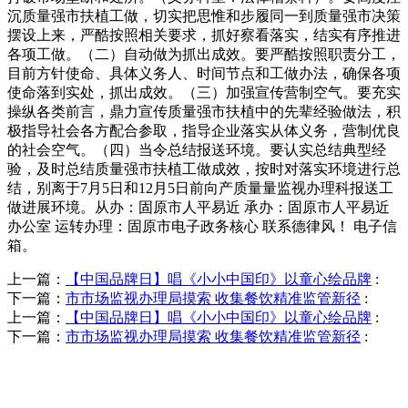
沉质量强市扶植工做，切实把思惟和步履同一到质量强市决策
摆设上来，严酷按照相关要求，抓好察看落实，结实有序推进
各项工做。（二）自动做为抓出成效。要严酷按照职责分工，
目前方针使命、具体义务人、时间节点和工做办法，确保各项
使命落到实处，抓出成效。（三）加强宣传营制空气。要充实
操纵各类前言，鼎力宣传质量强市扶植中的先辈经验做法，积
极指导社会各方配合参取，指导企业落实从体义务，营制优良
的社会空气。（四）当令总结报送环境。要认实总结典型经
验，及时总结质量强市扶植工做成效，按时对落实环境进行总
结，别离于7月5日和12月5日前向产质量量监视办理科报送工
做进展环境。从办：固原市人平易近 承办：固原市人平易近
办公室 运转办理：固原市电子政务核心 联系德律风！ 电子信
箱。
上一篇：
【中国品牌日】唱《小小中国印》以童心绘品牌
:
下一篇：
市市场监视办理局摸索 收集餐饮精准监管新径
:
上一篇：
【中国品牌日】唱《小小中国印》以童心绘品牌
:
下一篇：
市市场监视办理局摸索 收集餐饮精准监管新径
:
QUICK CONTACT US