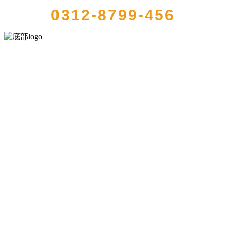
0312-8799-456
河北J9集团(china)官网食品有限公司创建于1991年，是经省级注册的大
型农产品加工出口企业，注册资金2000万元，总资产1亿多元。公司产
品有速冻甜糯玉米，芦笋，青豆，草莓，花菜，青刀豆，混合菜，胡
萝卜等。
服务支持
关于我们
食品安全知识
食品安全资讯
联系我们