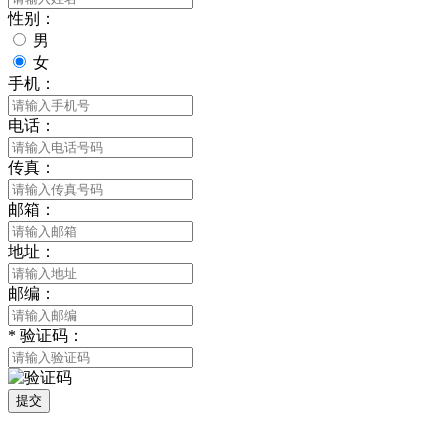
性别：
男
女
手机：
电话：
传真：
邮箱：
地址：
邮编：
*
验证码：
提交
网站地图