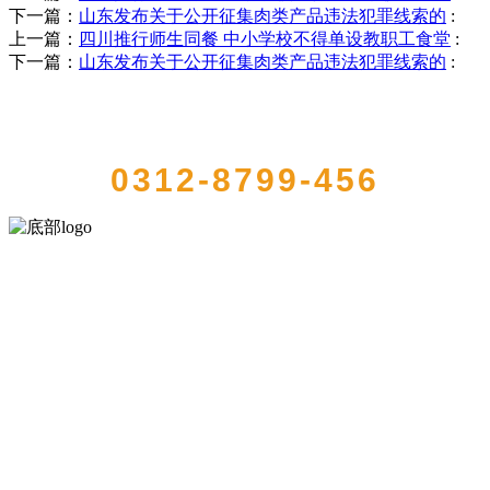
下一篇：
山东发布关于公开征集肉类产品违法犯罪线索的
:
上一篇：
四川推行师生同餐 中小学校不得单设教职工食堂
:
下一篇：
山东发布关于公开征集肉类产品违法犯罪线索的
:
QUICK CONTACT US
0312-8799-456
河北J9集团(china)官网食品有限公司创建于1991年，是经省级注册的大
型农产品加工出口企业，注册资金2000万元，总资产1亿多元。公司产
品有速冻甜糯玉米，芦笋，青豆，草莓，花菜，青刀豆，混合菜，胡
萝卜等。
服务支持
关于我们