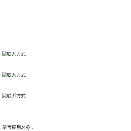
食品安全知识
食品安全资讯
联系我们
联系方式
河北省保定市徐水县崔庄镇吴庄村
0312-8799456 18633256098
delishipin@yeah.net
给我留言
留言应用名称：