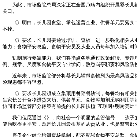
为此，市场监管总局决定正在全国范畴内组织开展婴长儿辅帮食
关口。
《》明白，长儿园食堂、承包运营企业、供餐单元要落实“日
不掉。
《》要求，长儿园要通过培训、查核，进一步强化相关从业人
能力；食物平安总监、食物平安员及从业人员每年加入培训时
轨制施行要靠能力。我们将指点各地通过政策解读、专题培
例、规章、尺度和食物平安专业学问，熟悉岗亭职责和风险防
近年来，市场监管部分将婴长儿辅帮食物列为最高风险品类进
险现患都不容轻忽。
《》要求长儿园须成立集顶用餐陪餐轨制，每餐均有相关担
生家长公开食物进货来历、供餐单元、食物添加剂采购利用等
协同市场监管部分鞭策有前提的长儿园扶植“互联网+明厨亮灶
我们但愿通过《》，向社会一个明显的监管信号——孩子的事，
健康吃得更平安，既是长儿园最根基的从责从业，也是监管部
督促企业健全培训查核机制，配齐配强食物平安总监、食物