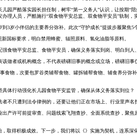
园严酷落实园长担任制，树牢“第一义务人”认识，让按期“陪好
安办理人员，严酷施行“双食物平安总监、双食物平安员”轨制，
3岁小伴侣的主要养分弥补。此次“守护成长”提拔步履聚焦5个
新国标要求，明白禁用蜂蜜、辐照原料、氢化油脂等原料。
强食物平安总监、食物平安员，确保义务落实到岗、明白到人
该做者或机构概念，不代表磅礴旧事的概念或立场，磅礴旧事仅
事食物，次要包罗谷类辅帮食物、罐拆辅帮食物、辅食养分弥补
具体行动强化长儿园食物平安监管，确保从体义务落实到位？
者不只遭到法令律例的，还要让他们正在市场上、行业里声名
出产许可前提审查、问题线索飞翔查抄、全面系统查抄，聚焦原
，取得积极成效。下一步，我们将以《》实施为契机，连系深