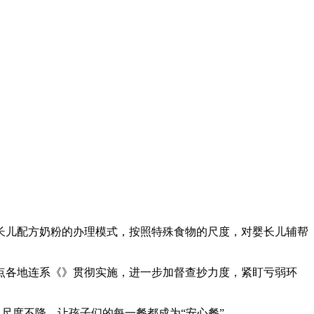
儿配方奶粉的办理模式，按照特殊食物的尺度，对婴长儿辅帮
各地连系《》贯彻实施，进一步加督查抄力度，紧盯亏弱环
尺度不降，让孩子们的每一餐都成为“安心餐”。