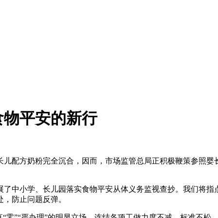
食物平安的新行
儿配方奶粉完全沉合，因而，市场监管总局正积极鞭策参照婴长
了中小学、长儿园落实食物平安从体义务监视查抄。我们将指点
处，防止问题反弹。
零”“严办理”的明显立场，连结各项工做力度不减、标准不松、