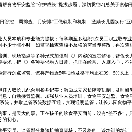
物平安监管“守护成长”提拔步履，深切贯彻习总关于食物平安
管控、周排查、月安排”工做轨制和机制；激励长儿园实行“互
员本质和专业能力提拔；每学期至多组织1次员工职业取专业
间不少于40小时，如监视抽查查核不及格的需当即整改，再次查
训、现场指点等多种形式加强对《》内容的宣贯解读，督促长儿
控要求，把《》各项要求融入日常、抓正在经常、入脑入心，不
行沉点监管。该类产物近5年抽检及格率均正在99。5%以上
任人取长儿配合用餐并记实；激励成立家长陪餐轨制，及时研究
消息，自动接管监视。加强从业人员培训，食物平安总监、食物平
”系统，并取监管系统数据互通，实现通明监管，让长儿园食物
是天大的事。正在孩子的饮食平安面前，没有“差不多”，只要“
分的初心。
平安员。监管部分将随机抽查查核，不及格的，该培训的培训