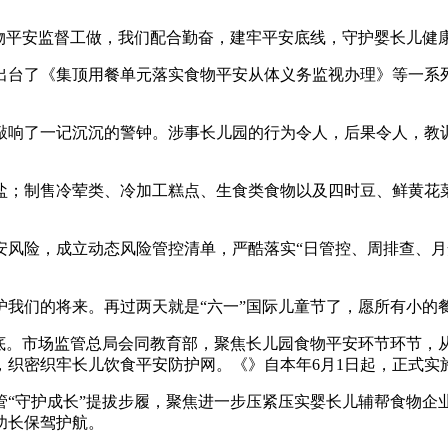
平安监督工做，我们配合勤奋，建牢平安底线，守护婴长儿健
台了《集顶用餐单元落实食物平安从体义务监视办理》等一系列
敲响了一记沉沉的警钟。涉事长儿园的行为令人，后果令人，教训
；制售冷荤类、冷加工糕点、生食类食物以及四时豆、鲜黄花菜
险，成立动态风险管控清单，严酷落实“日管控、周排查、月
们的将来。再过两天就是“六一”国际儿童节了，愿所有小的
。市场监管总局会同教育部，聚焦长儿园食物平安环节环节，
，织密织牢长儿饮食平安防护网。《》自本年6月1日起，正式实
守护成长”提拔步履，聚焦进一步压紧压实婴长儿辅帮食物企
功长保驾护航。