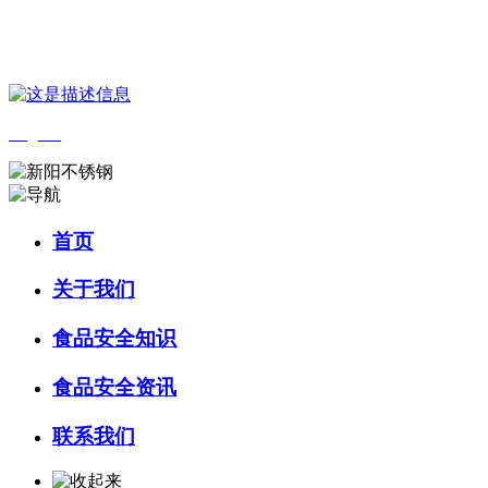
您好，欢迎来到 河北J9集团(china)官网食品 官方网站！
English
首页
关于我们
食品安全知识
食品安全资讯
联系我们