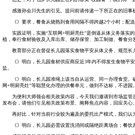
感激孙会川先生的引见。提问前请传递一下所正在的旧事机
《》要求，餐食从烧熟到食用间隔不得跨越2个小时；配送
实践证明，实施“互联网+明厨亮灶”是倒逼从体义务落实的
植，奉行食材验收及入库出库、储存保管、加工制做、餐食分
教育部分正在督促长儿园落实食物平安从体义务、规范长儿
《》明白，长儿园食材供应商应近3年内不得发生食物平安
盐。
《》明白，长儿园准绳上该当自从运营、同一办理食堂。确需
网+明厨亮灶”等聪慧化办理的供餐单元，做到不达标，不进园
为便利大师领会相关政策内容，今天我们邀请到市场监管总
发布会，请他们引见相关政策布景、阐释焦点内容，回应关心
再好比，针对当前行业较为遍及的委托出产模式，我们认为，
《》明白，长儿园必需设置洗消间或隔绝距离场合；餐饮具