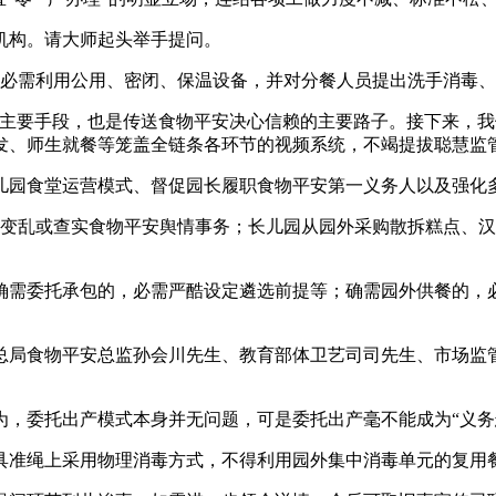
构。请大师起头举手提问。
必需利用公用、密闭、保温设备，并对分餐人员提出洗手消毒、
主要手段，也是传送食物平安决心信赖的主要路子。接下来，我们
发、师生就餐等笼盖全链条各环节的视频系统，不竭提拔聪慧监
园食堂运营模式、督促园长履职食物平安第一义务人以及强化
变乱或查实食物平安舆情事务；长儿园从园外采购散拆糕点、汉
委托承包的，必需严酷设定遴选前提等；确需园外供餐的，必
。
局食物平安总监孙会川先生、教育部体卫艺司司先生、市场监管
。
委托出产模式本身并无问题，可是委托出产毫不能成为“义务
准绳上采用物理消毒方式，不得利用园外集中消毒单元的复用餐