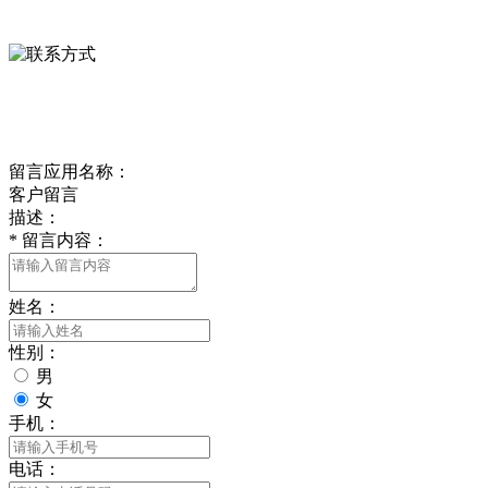
0312-8799456 18633256098
delishipin@yeah.net
给我留言
留言应用名称：
客户留言
描述：
*
留言内容：
姓名：
性别：
男
女
手机：
电话：