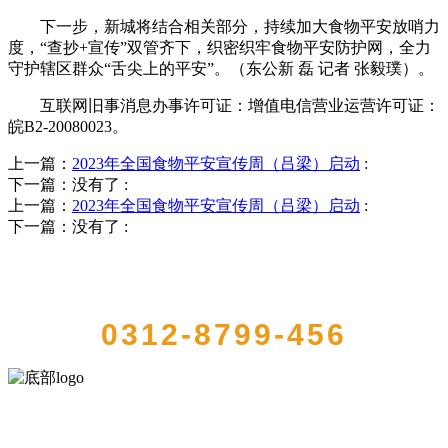
下一步，新城将结合相关部分，持续加大食物平安放哨力
度，“查抄+宣传”双管齐下，织密织牢食物平安防护网，全力
守护辖区群众“舌尖上的平安”。（东公新 磊 记者 张毅璞）。
互联网旧事消息办事许可证：增值电信营业运营许可证：
皖B2-20080023。
上一篇：
2023年全国食物平安宣传周（吕梁）启动
:
下一篇：没有了
:
上一篇：
2023年全国食物平安宣传周（吕梁）启动
:
下一篇：没有了
:
QUICK CONTACT US
0312-8799-456
河北J9集团(china)官网食品有限公司创建于1991年，是经省级注册的大
型农产品加工出口企业，注册资金2000万元，总资产1亿多元。公司产