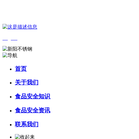
您好，欢迎来到 河北J9集团(china)官网食品 官方网站！
English
首页
关于我们
食品安全知识
食品安全资讯
联系我们