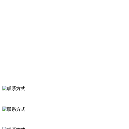
等。
服务支持
关于我们
食品安全知识
食品安全资讯
联系我们
联系方式
河北省保定市徐水县崔庄镇吴庄村
0312-8799456 18633256098