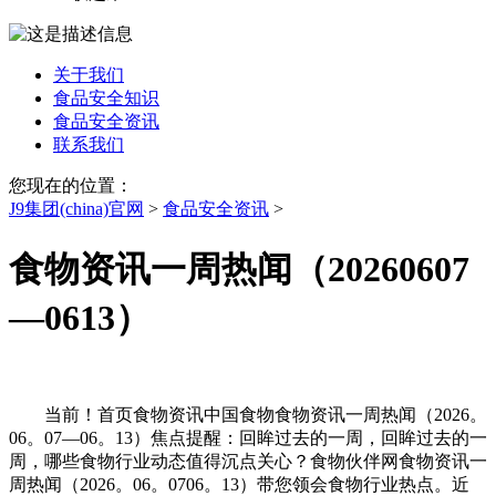
关于我们
食品安全知识
食品安全资讯
联系我们
您现在的位置：
J9集团(china)官网
>
食品安全资讯
>
食物资讯一周热闻（20260607
—0613）
当前！首页食物资讯中国食物食物资讯一周热闻（2026。
06。07—06。13）焦点提醒：回眸过去的一周，回眸过去的一
周，哪些食物行业动态值得沉点关心？食物伙伴网食物资讯一
周热闻（2026。06。0706。13）带您领会食物行业热点。近