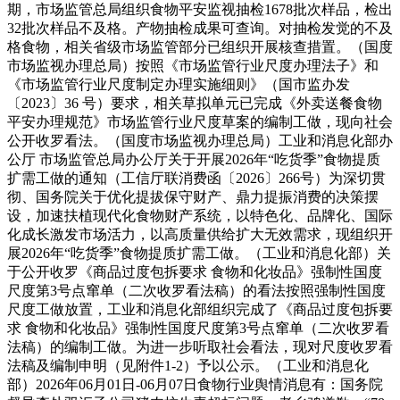
期，市场监管总局组织食物平安监视抽检1678批次样品，检出
32批次样品不及格。产物抽检成果可查询。对抽检发觉的不及
格食物，相关省级市场监管部分已组织开展核查措置。（国度
市场监视办理总局）按照《市场监管行业尺度办理法子》和
《市场监管行业尺度制定办理实施细则》（国市监办发
〔2023〕36 号）要求，相关草拟单元已完成《外卖送餐食物
平安办理规范》市场监管行业尺度草案的编制工做，现向社会
公开收罗看法。（国度市场监视办理总局）工业和消息化部办
公厅 市场监管总局办公厅关于开展2026年“吃货季”食物提质
扩需工做的通知（工信厅联消费函〔2026〕266号）为深切贯
彻、国务院关于优化提拔保守财产、鼎力提振消费的决策摆
设，加速扶植现代化食物财产系统，以特色化、品牌化、国际
化成长激发市场活力，以高质量供给扩大无效需求，现组织开
展2026年“吃货季”食物提质扩需工做。（工业和消息化部）关
于公开收罗《商品过度包拆要求 食物和化妆品》强制性国度
尺度第3号点窜单（二次收罗看法稿）的看法按照强制性国度
尺度工做放置，工业和消息化部组织完成了《商品过度包拆要
求 食物和化妆品》强制性国度尺度第3号点窜单（二次收罗看
法稿）的编制工做。为进一步听取社会看法，现对尺度收罗看
法稿及编制申明（见附件1-2）予以公示。（工业和消息化
部）2026年06月01日-06月07日食物行业舆情消息有：国务院