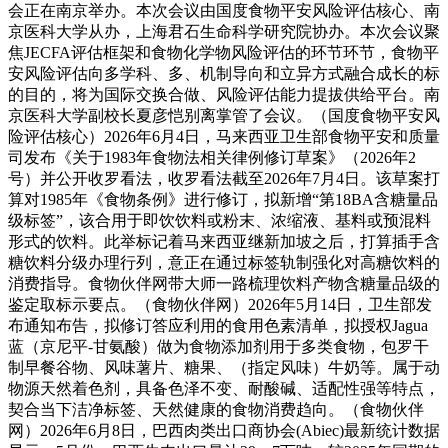
会正在南京举办。本次会议由国度食物平安风险评估核心、南
京医科大学从办，上海君石生命科学研究院协办。本次会议聚
焦JECFA评估框架和食物化学物风险评估的环节环节，食物平
安风险评估向多学科、多、机制导向和立异方式融合成长的标
的目的，将为国际交换合做、风险评估能力提拔供给平台。南
京医科大学副校长夏彦恺别离掌管了会议。（国度食物平安风
险评估核心）2026年6月4日，马来西亚卫生部食物平安和质量
司发布《关于1983年食物法相关律例修订草案》（2026年2
号）并公开收罗看法，收罗看法截至2026年7月4日。该草案打
算对1985年《食物条例》进行修订，拟新增“第18BA含糖量品
级标签”，该合用于即饮饮料或粉末、浓缩液、基料或预混料
形式的饮料。此举标记着马来西亚继新加坡之后，打算插手含
糖饮料分级办理行列，意正在通过标签轨制强化对高糖饮料的
消费指导。食物伙伴网带大师一路梳理饮料产物含糖量品级的
鉴定取标示要点。（食物伙伴网）2026年5月14日，卫生部发
布通知布告，拟修订答应利用的食用色素清单，拟授权Jagua
蓝（京尼平-甘氨酸）做为食物添加剂用于多类食物，包罗干
制早餐谷物、风味薯片、糖果、（指定风味）牛奶等。属于动
物源天然着色剂，具备色泽不变、耐酸碱、适配性强等特点，
契合当下洁净标签、天然健康的食物消费趋向。（食物伙伴
网）2026年6月8日，巴西肉类出口商协会(Abiec)最新统计数据