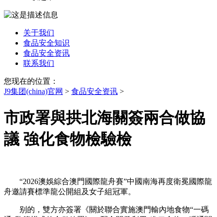
关于我们
食品安全知识
食品安全资讯
联系我们
您现在的位置：
J9集团(china)官网
>
食品安全资讯
>
市政署與拱北海關簽兩合做協
議 強化食物檢驗檢
“2026澳娛綜合澳門國際龍舟賽”中國南海再度衛冕國際龍
舟邀請賽標準龍公開組及女子組冠軍。
别的，雙方亦簽署《關於聯合實施澳門輸內地食物“一碼