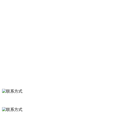
型农产品加工出口企业，注册资金2000万元，总资产1亿多元。公司产
品有速冻甜糯玉米，芦笋，青豆，草莓，花菜，青刀豆，混合菜，胡
萝卜等。
服务支持
关于我们
食品安全知识
食品安全资讯
联系我们
联系方式
河北省保定市徐水县崔庄镇吴庄村