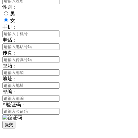
性别：
男
女
手机：
电话：
传真：
邮箱：
地址：
邮编：
*
验证码：
提交