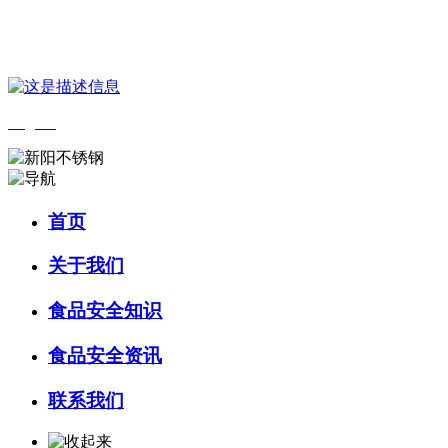
您好，欢迎来到 河北J9集团(china)官网食品 官方网站！
English
首页
关于我们
食品安全知识
食品安全资讯
联系我们