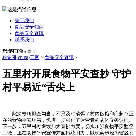
关于我们
食品安全知识
食品安全资讯
联系我们
您现在的位置：
J9集团(china)官网
>
食品安全资讯
>
五里村开展食物平安查抄 守护
村平易近“舌尖上
此次专项排查勾当，不只及时消弭了村内饭馆和商超存正
在的食物平安现患，也进一步强化了运营者的从体义务认识。
下一步，五里村将继续加大查抄力度，切实加强食物平安监督
工做，正在食物平安宣传方面持续用力，以现实步履为辖区苍