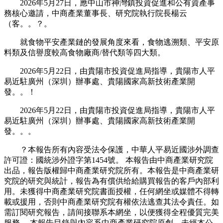
2026年5月27日，應中山市神灣鎮投資促進和公有資產事
務核心邀請，中商產業董事長、研究院執行院長楊云
（客。。？。
就食物平安產業鏈的發展角度來看，食物逃溯類、平安原
料類及信譽度較高食物廠商/替代類等四大類。
2026年5月22日，由貴陽市投資促進局指導，貴陽市人平
易近駐廣州（深圳）辦事處、貴陽國家高新技術產業開
發。。！
2026年5月22日，由貴陽市投資促進局指導，貴陽市人平
易近駐廣州（深圳）辦事處、貴陽國家高新技術產業開
發。。。
？本報告所有內容受法令保護，中華人平易近國涉外調查
許可證：國統涉外證字第1454號。 本報告由中商產業研究院
出品，報告版權歸中商產業研究院所有。本報告是中商產業研
究院的研究與統計，報告為有償供给給購買報告的客戶內部利
用。未獲得中商產業研究院書面授權，任何網坐或媒體不得轉
載或援用，否則中商產業研究院有權依法逃查其法令責任。如
需訂閱研究報告，請间接聯系本網坐，以便獲得全程優質完美
服務。 本報告目錄與內容系中商產業研究院原創，未經本公