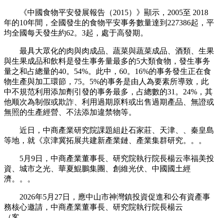
《中國食物平安發展報告（2015）》顯示，2005至 2018
年的10年間，全國發生的食物平安事务數量達到227386起，平
均全國每天發生約62。3起，處于高發期。
最具大眾化的肉與肉成品、蔬菜與蔬菜成品、酒類、生果
與生果成品和飲料是發生事务量最多的5大類食物，發生事务
量之和占總量的40。54%。此中，60。16%的事务發生正在食
物生產與加工環節，75。5%的事务是由人為要素所導致，此
中不規范利用添加劑引發的事务最多，占總數的31。24%，其
他顺次為制假或欺詐、利用過期原料或出售過期產品、無證或
無照的生產經營、不法添加違禁物等。
近日，中商產業研究院課題組赴石家莊、天津、、秦皇島
等地，就《京津冀拓展共建新產業鏈、產業集群研究。。。
5月9日，中商產業董事長、研究院執行院長楊云率福美投
資、城市之光、華夏鯤鵬集團、創維光伏、中國國土經
濟。。。
2026年5月27日，應中山市神灣鎮投資促進和公有資產事
務核心邀請，中商產業董事長、研究院執行院長楊云
（客。。。