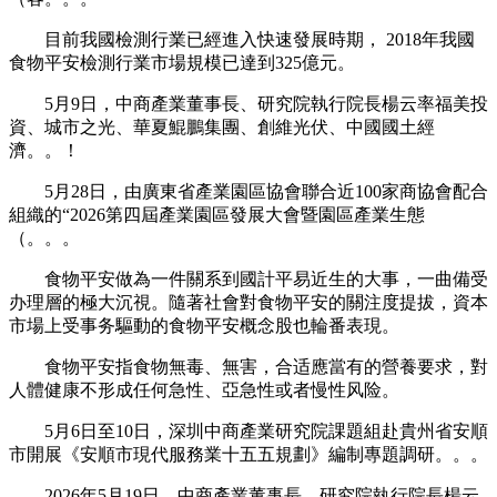
目前我國檢測行業已經進入快速發展時期， 2018年我國
食物平安檢測行業市場規模已達到325億元。
5月9日，中商產業董事長、研究院執行院長楊云率福美投
資、城市之光、華夏鯤鵬集團、創維光伏、中國國土經
濟。。！
5月28日，由廣東省產業園區協會聯合近100家商協會配合
組織的“2026第四屆產業園區發展大會暨園區產業生態
（。。。
食物平安做為一件關系到國計平易近生的大事，一曲備受
办理層的極大沉視。隨著社會對食物平安的關注度提拔，資本
市場上受事务驅動的食物平安概念股也輪番表現。
食物平安指食物無毒、無害，合适應當有的營養要求，對
人體健康不形成任何急性、亞急性或者慢性风险。
5月6日至10日，深圳中商產業研究院課題組赴貴州省安順
市開展《安順市現代服務業十五五規劃》編制專題調研。。。
2026年5月19日，中商產業董事長、研究院執行院長楊云