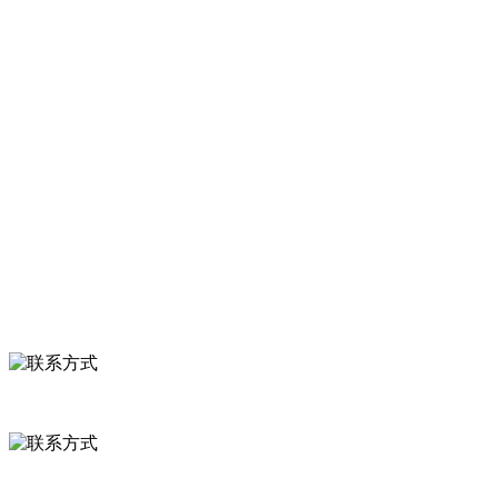
萝卜等。
服务支持
关于我们
食品安全知识
食品安全资讯
联系我们
联系方式
河北省保定市徐水县崔庄镇吴庄村
0312-8799456 18633256098