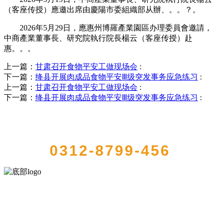
（客座传授）應邀出席由慶陽市委組織部从辦、。。？。
2026年5月29日，應惠州博羅產業園區办理委員會邀請，
中商產業董事長、研究院執行院長楊云（客座传授）赴
惠。。。
上一篇：
甘肃召开食物平安工做现场会
:
下一篇：
绛县开展肉成品食物平安Ⅲ级突发事务应急练习
:
上一篇：
甘肃召开食物平安工做现场会
:
下一篇：
绛县开展肉成品食物平安Ⅲ级突发事务应急练习
:
QUICK CONTACT US
0312-8799-456
河北J9集团(china)官网食品有限公司创建于1991年，是经省级注册的大
型农产品加工出口企业，注册资金2000万元，总资产1亿多元。公司产
品有速冻甜糯玉米，芦笋，青豆，草莓，花菜，青刀豆，混合菜，胡