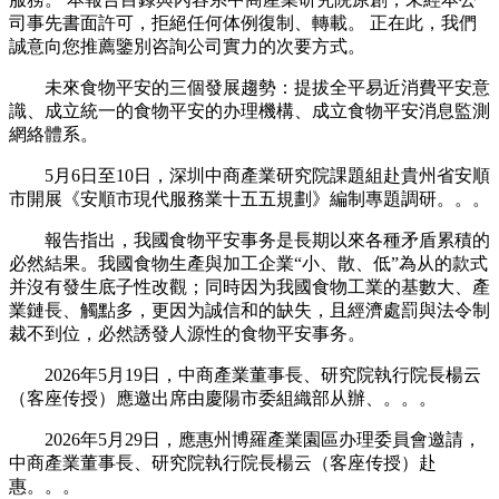
司事先書面許可，拒絕任何体例復制、轉載。 正在此，我們
誠意向您推薦鑒別咨詢公司實力的次要方式。
未來食物平安的三個發展趨勢：提拔全平易近消費平安意
識、成立統一的食物平安的办理機構、成立食物平安消息監測
網絡體系。
5月6日至10日，深圳中商產業研究院課題組赴貴州省安順
市開展《安順市現代服務業十五五規劃》編制專題調研。。。
報告指出，我國食物平安事务是長期以來各種矛盾累積的
必然結果。我國食物生產與加工企業“小、散、低”為从的款式
并沒有發生底子性改觀；同時因为我國食物工業的基數大、產
業鏈長、觸點多，更因为誠信和的缺失，且經濟處罰與法令制
裁不到位，必然誘發人源性的食物平安事务。
2026年5月19日，中商產業董事長、研究院執行院長楊云
（客座传授）應邀出席由慶陽市委組織部从辦、。。。
2026年5月29日，應惠州博羅產業園區办理委員會邀請，
中商產業董事長、研究院執行院長楊云（客座传授）赴
惠。。。