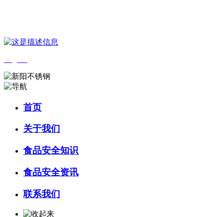
您好，欢迎来到 河北J9集团(china)官网食品 官方网站！
English
首页
关于我们
食品安全知识
食品安全资讯
联系我们