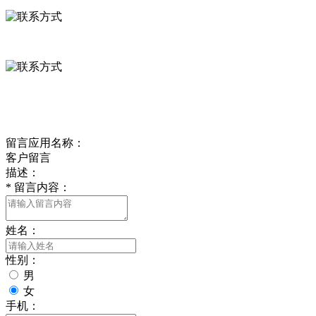
0312-8799456 18633256098
delishipin@yeah.net
给我留言
留言应用名称：
客户留言
描述：
*
留言内容：
姓名：
性别：
男
女
手机：