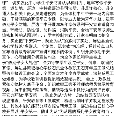
课”，切实强化中小学生平安防备认识和能力，建牢寒假平安
第一道防地。屏边一中特邀屏边县司法所、县反诈核心、县交
通大队相关工做人员走进校园，为全体初中生带来一场内容丰
硕、干货满满的寒假平安专题，以专业力量为芳华护航，建牢
假期平安防地。屏边二中开展2026年寒假系列平安宣布道育勾
当。环绕防、防性侵、防诈骗、消防平安、食物平安等取师生
慎密相关的从题进行，让学生控制方式，让家长明白监护义
务，实正把“平安第一、防止为从”的落到了实处。屏边县新现
核心学校以“多形式、全笼盖、沉实效”为准绳，通过校点自从
宣布道育取专家集中宣讲相连系的体例，组织开展假期平安、
宣传、心理健康分析宣传勾当，为全体家长和学生奉上一
份“假期平安大礼包”，全力守护学生渡过平安、健康、欢愉的
寒假。屏边县湾塘核心学校召集全体教职工召开年度工做总结
暨假期摆设工做会议，全面复盘本年度办学成效，深刻反思工
做短板，为学校教育讲授提质增效凝结共识。 会上，政教处
紧扣立德树人底子使命，组织教职工旁不雅师德师风警示教育
视频，沉申假期严禁酒驾、赌钱等违法不良行为的规律要求。
平安办环绕“平安第一，防止为从”方针，总结校园安防扶植、
现患排查、平安教育等工做成效，梳理亏弱环节并制定整改办
法。其他本能机能部分顺次报告请示工做。屏边县白云核心学
校开展以“平安第一、防止为从”为从题的系列平安教育勾当，