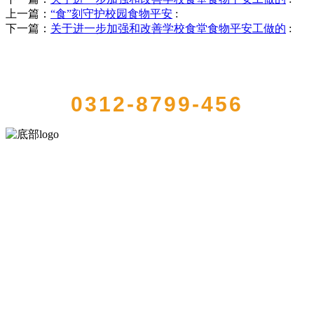
上一篇：
“食”刻守护校园食物平安
:
下一篇：
关于进一步加强和改善学校食堂食物平安工做的
:
QUICK CONTACT US
0312-8799-456
河北J9集团(china)官网食品有限公司创建于1991年，是经省级注册的大
型农产品加工出口企业，注册资金2000万元，总资产1亿多元。公司产
品有速冻甜糯玉米，芦笋，青豆，草莓，花菜，青刀豆，混合菜，胡
萝卜等。
服务支持
关于我们
食品安全知识