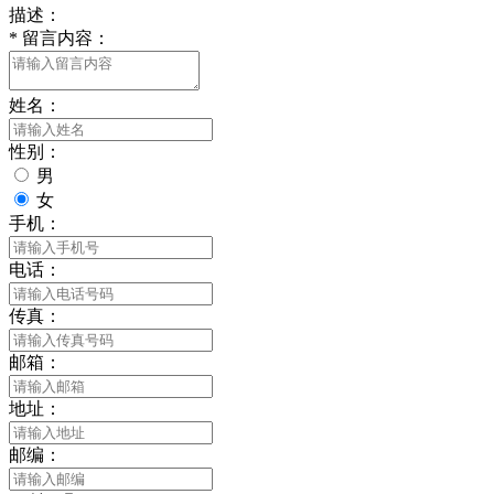
描述：
*
留言内容：
姓名：
性别：
男
女
手机：
电话：
传真：
邮箱：
地址：
邮编：