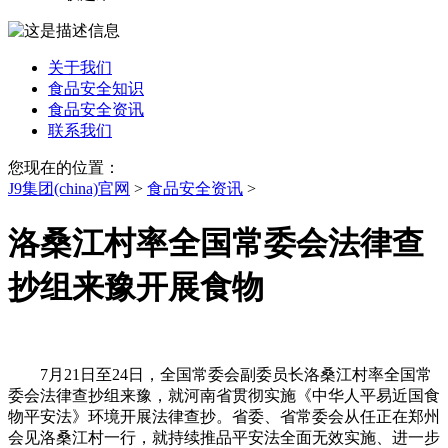
关于我们
食品安全知识
食品安全资讯
联系我们
您现在的位置：
J9集团(china)官网
>
食品安全资讯
>
洛桑江村率全国常委会法律查
抄组来豫开展食物
7月21日至24日，全国常委会副委员长洛桑江村率全国常
委会法律查抄组来豫，就河南省贯彻实施《中华人平易近国食
物平安法》环境开展法律查抄。省委、省常委会从任正在郑州
会见洛桑江村一行，就持续推品平安法全面无效实施、进一步