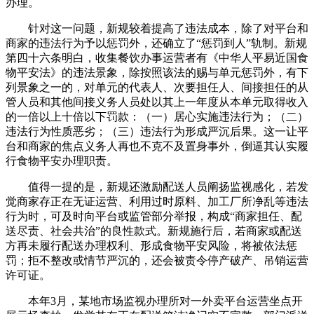
办理。
针对这一问题，新规较着提高了违法成本，除了对平台和
商家的违法行为予以惩罚外，还确立了“惩罚到人”轨制。新规
第四十六条明白，收集餐饮办事运营者有《中华人平易近国食
物平安法》的违法景象，除按照该法的赐与单元惩罚外，有下
列景象之一的，对单元的代表人、次要担任人、间接担任的从
管人员和其他间接义务人员处以其上一年度从本单元取得收入
的一倍以上十倍以下罚款：（一）居心实施违法行为；（二）
违法行为性质恶劣；（三）违法行为形成严沉后果。这一让平
台和商家的焦点义务人再也不克不及置身事外，倒逼其认实履
行食物平安办理职责。
值得一提的是，新规还激励配送人员阐扬监视感化，若发
觉商家存正在无证运营、利用过时原料、加工厂所净乱等违法
行为时，可及时向平台或监管部分举报，构成“商家担任、配
送尽责、社会共治”的良性款式。新规施行后，若商家或配送
方再未履行配送办理权利、形成食物平安风险，将被依法惩
罚；拒不整改或情节严沉的，还会被责令停产破产、吊销运营
许可证。
本年3月，某地市场监视办理所对一外卖平台运营坐点开