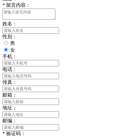
*
留言内容：
姓名：
性别：
男
女
手机：
电话：
传真：
邮箱：
地址：
邮编：
*
验证码：