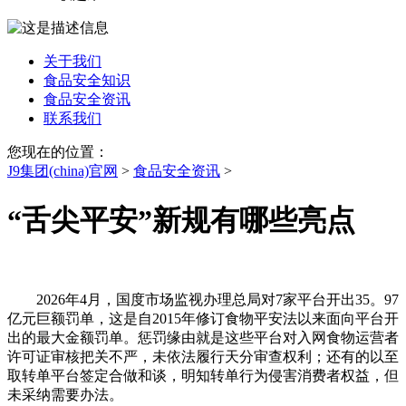
关于我们
食品安全知识
食品安全资讯
联系我们
您现在的位置：
J9集团(china)官网
>
食品安全资讯
>
“舌尖平安”新规有哪些亮点
2026年4月，国度市场监视办理总局对7家平台开出35。97
亿元巨额罚单，这是自2015年修订食物平安法以来面向平台开
出的最大金额罚单。惩罚缘由就是这些平台对入网食物运营者
许可证审核把关不严，未依法履行天分审查权利；还有的以至
取转单平台签定合做和谈，明知转单行为侵害消费者权益，但
未采纳需要办法。